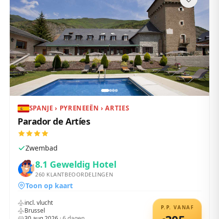
SPANJE › PYRENEEËN › ARTIES
Parador de Artíes
Zwembad
8.1
Geweldig Hotel
260
KLANTBEOORDELINGEN
Toon op kaart
incl. vlucht
P.P. VANAF
Brussel
30 aug 2026
·
6
dagen