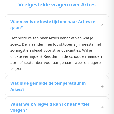
Veelgestelde vragen
over Arties
Wanneer is de beste tijd om naar Arties te
+
gaan?
Het beste reizen naar Arties hangt af van wat je
zoekt. De maanden mei tot oktober zijn meestal het
zonnigst en ideaal voor strandvakanties. Wil je
drukte vermijden? Reis dan in de schoudermaanden
april of september voor aangenaam weer en lagere
prijzen.
Wat is de gemiddelde temperatuur in
+
Arties?
De gemiddelde temperatuur in Arties ligt in de
Vanaf welk vliegveld kan ik naar Arties
zomermaanden rond de 25, 30°C. In de winter koelt
+
vliegen?
het wat af, maar het blijft een prima bestemming