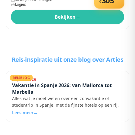
305
€
Logies
Bekijken
→
Reis-inspiratie uit onze blog
over Arties
REISBLOG
25 JULI 2026
Vakantie in Spanje 2026: van Mallorca tot
Marbella
Alles wat je moet weten over een zonvakantie of
stedentrip in Spanje, met de fijnste hotels op een rij.
Lees meer
→