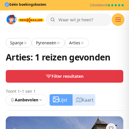
Géén boekingskosten
✓
Uitstekend
Men
Spanje
Pyreneeën
Arties
Arties: 1 reizen gevonden
Filter resultaten
Toont 1–1 van 1
Lijst
Kaart
Aanbevolen