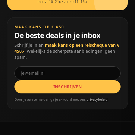
ma–vr 10–21u · za–zo 11–16u
MAAK KANS OP € 450
De beste deals in je inbox
Schrijf je in en
maak kans op een reischeque van €
450,-
. Wekelijks de scherpste aanbiedingen, geen
spam.
INSCHRIJVEN
Door je aan te melden ga je akkoord met ons
privacybeleid
.