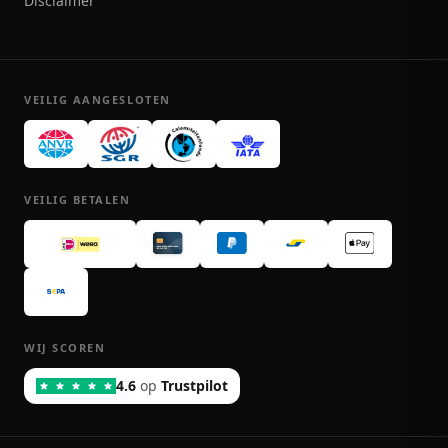
Disclaimer
VEILIG AANGESLOTEN
VEILIG BETALEN
WIJ SCOREN
4.6
op
Trustpilot