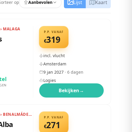
Lijst
Kaart
Sorteer op
Aanbevolen
 › MALAGA
P.P. VANAF
s
319
€
incl. vlucht
Amsterdam
9 jan 2027
·
6
dagen
tel
Logies
GEN
Bekijken
→
SPANJE › COSTA DEL SOL › BENALMÁDENA
P.P. VANAF
Alba
271
€