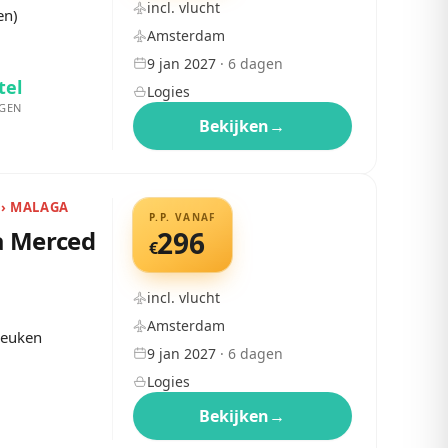
incl. vlucht
en)
Amsterdam
9 jan 2027
·
6
dagen
tel
Logies
GEN
Bekijken
→
 › MALAGA
P.P. VANAF
a Merced
296
€
incl. vlucht
Amsterdam
keuken
9 jan 2027
·
6
dagen
Logies
Bekijken
→