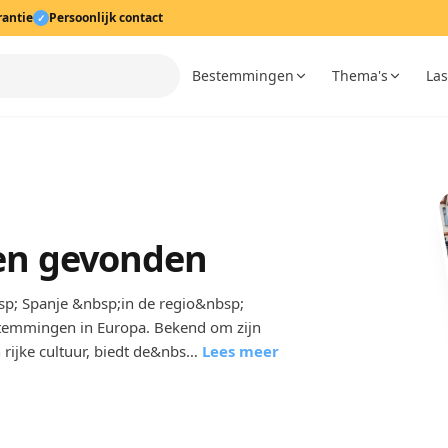
rantie
Persoonlijk contact
✓
Bestemmingen
Thema's
Las
izen gevonden
sp; Spanje &nbsp;in de regio&nbsp;
estemmingen in Europa. Bekend om zijn
 rijke cultuur, biedt de&nbs…
Lees meer