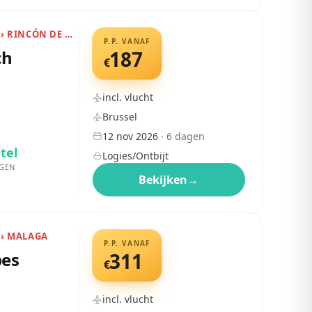
SPANJE › COSTA DEL SOL › RINCÓN DE LA VICTORIA
P.P. VANAF
ch
187
€
incl. vlucht
Brussel
12 nov 2026
·
6
dagen
tel
Logies/Ontbijt
GEN
Bekijken
→
 › MALAGA
P.P. VANAF
bes
311
€
incl. vlucht