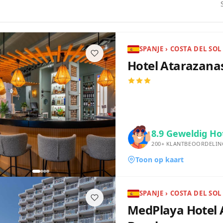
SPANJE › COSTA DEL SOL
Hotel Atarazana
8.9
Geweldig Ho
200+
KLANTBEOORDELIN
Toon op kaart
MedPlaya Hotel 