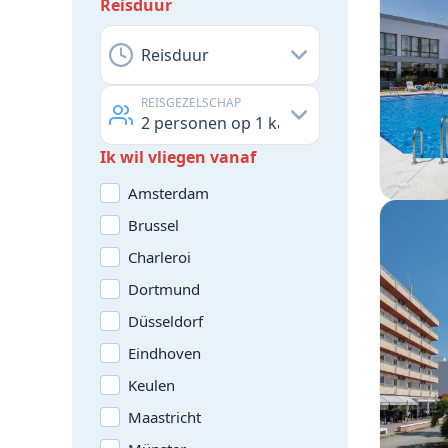
Reisduur
Reisduur
REISGEZELSCHAP
2
personen op
1
kamer
Ik wil vliegen vanaf
Amsterdam
Brussel
Charleroi
Dortmund
Düsseldorf
Eindhoven
Keulen
Maastricht