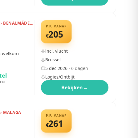
SPANJE › COSTA DEL SOL › BENALMÁDENA
P.P. VANAF
205
€
incl. vlucht
en welkom
Brussel
5 dec 2026
·
6
dagen
tel
Logies/Ontbijt
EN
Bekijken
→
 › MALAGA
P.P. VANAF
261
€