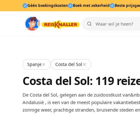
Géén boekingskosten
Boek met zekerheid
Beste prijsga
✓
✓
✓
Spanje
Costa del Sol
Costa del Sol: 119 re
De Costa del Sol, gelegen aan de zuidoostkust van&nb
Andalusië , is een van de meest populaire vakantieb
zonnige weer, prachtige stranden, bruisende steden en