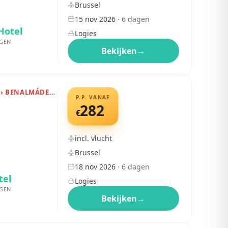
Brussel
15 nov 2026
·
6
dagen
Hotel
Logies
GEN
Bekijken
→
SPANJE › COSTA DEL SOL › BENALMÁDENA
P.P. VANAF
282
€
incl. vlucht
Brussel
18 nov 2026
·
6
dagen
tel
Logies
GEN
Bekijken
→