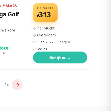
 › MALAGA
P.P. VANAF
ga Golf
313
€
incl. vlucht
en welkom
Amsterdam
9 jan 2027
·
6
dagen
Hotel
Logies
GEN
Bekijken
→
12