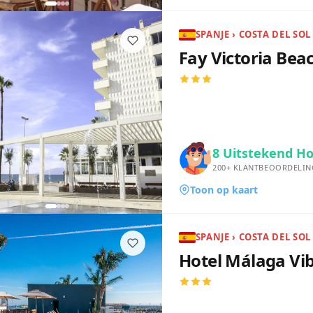
Fay Victoria Bea
8
Uitstekend Ho
200+
KLANTBEOORDELIN
Toon op kaart
SPANJE › COSTA DEL SOL
Hotel Málaga Vi