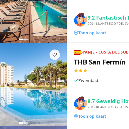
9.2
Fantastisch 
200+
KLANTBEOORDELIN
Toon op kaart
THB San Fermín
Zwembad
8.7
Geweldig Ho
200+
KLANTBEOORDELIN
Toon op kaart