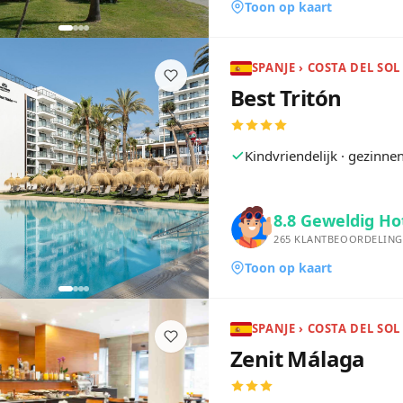
Toon op kaart
Best Tritón
Kindvriendelijk · gezinn
8.8
Geweldig Ho
265
KLANTBEOORDELING
Toon op kaart
SPANJE › COSTA DEL SOL
Zenit Málaga