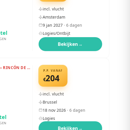
incl. vlucht
Amsterdam
9 jan 2027
·
6
dagen
tel
Logies/Ontbijt
GEN
Bekijken
→
SPANJE › COSTA DEL SOL › RINCÓN DE LA VICTORIA
P.P. VANAF
204
€
incl. vlucht
Brussel
18 nov 2026
·
6
dagen
tel
Logies
GEN
Bekijken
→