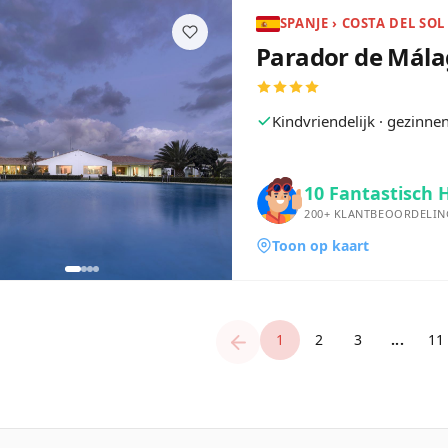
SPANJE › COSTA DEL SOL
Parador de Mála
Kindvriendelijk · gezinn
10
Fantastisch 
200+
KLANTBEOORDELIN
Toon op kaart
1
2
3
...
11