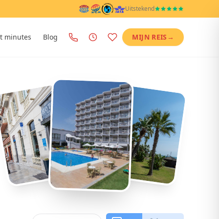
Uitstekend
t minutes
Blog
MIJN REIS
→