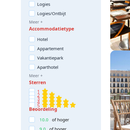
Logies
Logies/Ontbijt
Meer +
Accommodatietype
Hotel
Appartement
Vakantiepark
Aparthotel
Meer +
Sterren
1
2
3
4
5
Beoordeling
10.0
of hoger
9.0
of hoger