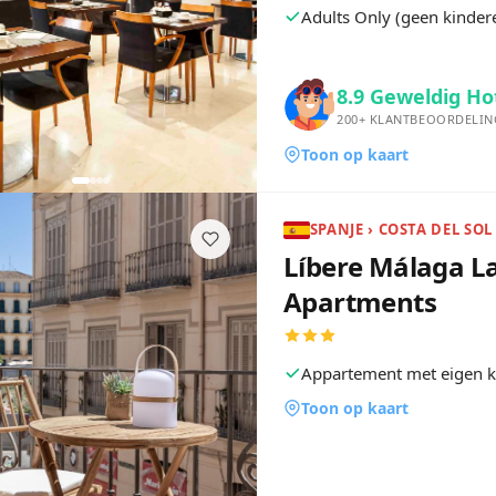
Adults Only (geen kinder
8.9
Geweldig Ho
200+
KLANTBEOORDELIN
Toon op kaart
SPANJE › COSTA DEL SOL
Líbere Málaga L
Apartments
Appartement met eigen 
Toon op kaart