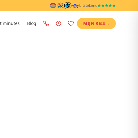
Uitstekend
t minutes
Blog
MIJN REIS
→