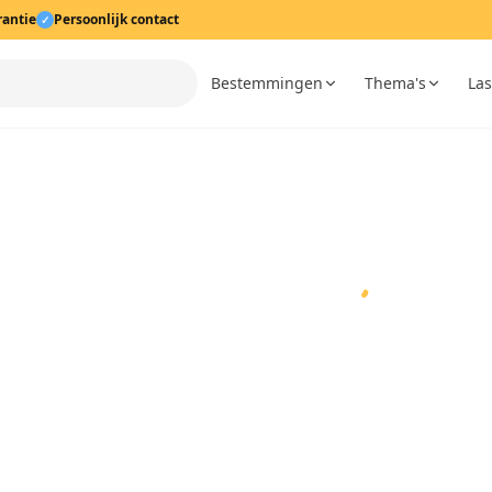
rantie
Persoonlijk contact
✓
Bestemmingen
Thema's
Las
orwaarden
·