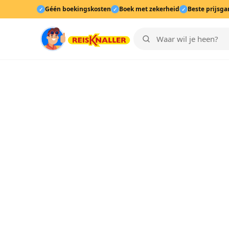
Géén boekingskosten
Boek met zekerheid
Beste prijsga
✓
✓
✓
Home
›
Informatie
REISKNALLER INFORMATIE
Algemene vo
Laatst bijgewerkt:
5 juni 2026