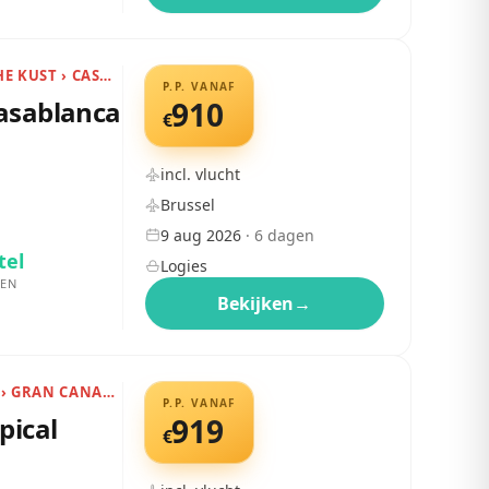
MAROKKO › ATLANTISCHE KUST › CASABLANCA
P.P. VANAF
asablanca
910
€
incl. vlucht
Brussel
9 aug 2026
·
6
dagen
tel
Logies
EN
Bekijken
→
CANARISCHE EILANDEN › GRAN CANARIA › PLAYA DEL INGLÉS
P.P. VANAF
pical
919
€