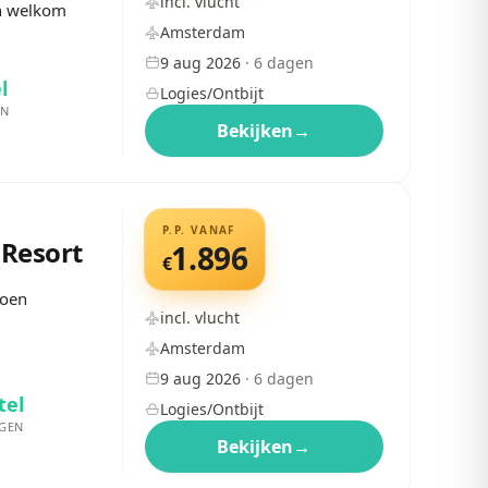
incl. vlucht
en welkom
Amsterdam
9 aug 2026
·
6
dagen
l
Logies/Ontbijt
EN
Bekijken
→
P.P. VANAF
Resort
1.896
€
roen
incl. vlucht
Amsterdam
9 aug 2026
·
6
dagen
tel
Logies/Ontbijt
GEN
Bekijken
→