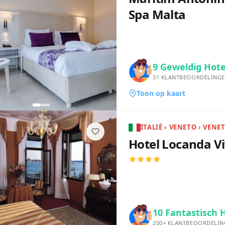
Spa Malta
9
Geweldig Hote
31
KLANTBEOORDELING
Toon op kaart
ITALIË › VENETO › VENET
Hotel Locanda Vi
10
Fantastisch 
200+
KLANTBEOORDELIN