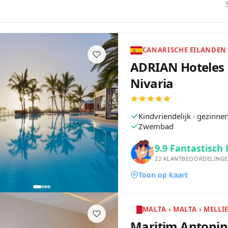
ADRIAN Hoteles
Nivaria
Kindvriendelijk · gezinn
Zwembad
9.9
Fantastisch 
22
KLANTBEOORDELING
Toon op kaart
MALTA › MALTA › MELLI
Maritim Antonin