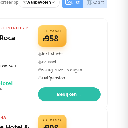
Lijst
Kaart
Sorteer op
Aanbevolen
CANARISCHE EILANDEN › TENERIFE › PLAYA PARAÍSO
P.P. VANAF
 Roca
958
€
incl. vlucht
Brussel
en welkom
9 aug 2026
·
6
dagen
Halfpension
Hotel
EN
Bekijken
→
EHA
P.P. VANAF
e Hotel &
908