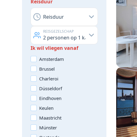
Reisduur
Reisduur
REISGEZELSCHAP
2
personen op
1
kamer
Ik wil vliegen vanaf
Amsterdam
Brussel
Charleroi
Düsseldorf
Eindhoven
Keulen
Maastricht
Münster