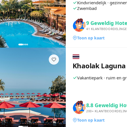
Kindvriendelijk · gezinn
Zwembad
9
Geweldig Hote
41
KLANTBEOORDELING
Toon op kaart
Khaolak Laguna 
Vakantiepark · ruim en g
8.8
Geweldig Ho
200+
KLANTBEOORDELIN
Toon op kaart