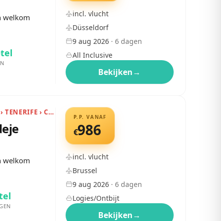
incl. vlucht
en welkom
Düsseldorf
9 aug 2026
·
6
dagen
tel
All Inclusive
EN
Bekijken
→
CANARISCHE EILANDEN › TENERIFE › COSTA ADEJE
P.P. VANAF
deje
986
€
incl. vlucht
en welkom
Brussel
9 aug 2026
·
6
dagen
tel
Logies/Ontbijt
GEN
Bekijken
→