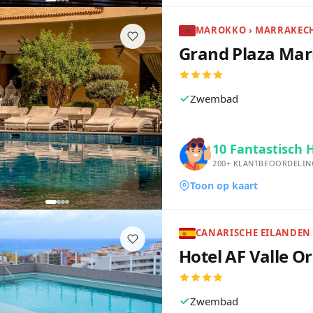
Grand Plaza Ma
Zwembad
10
Fantastisch 
200+
KLANTBEOORDELIN
Toon op kaart
Hotel AF Valle O
Zwembad