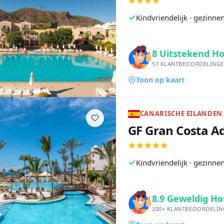
Kindvriendelijk · gezinn
8
Uitstekend Ho
57
KLANTBEOORDELING
Toon op kaart
GF Gran Costa A
Kindvriendelijk · gezinn
8.9
Geweldig Ho
200+
KLANTBEOORDELIN