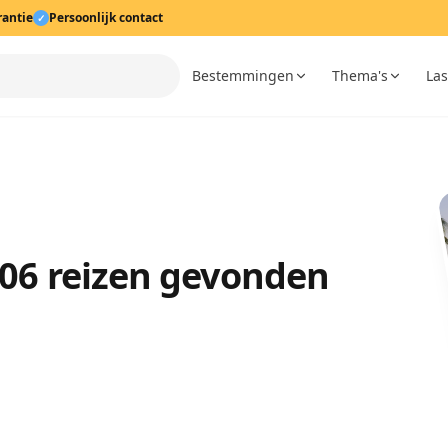
rantie
Persoonlijk contact
✓
Bestemmingen
Thema's
Las
106 reizen gevonden