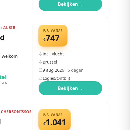
Bekijken
→
› ALBIR
P.P. VANAF
od
747
€
incl. vlucht
en welkom
Brussel
9 aug 2026
·
6
dagen
tel
Logies/Ontbijt
NGEN
Bekijken
→
› CHERSONISSOS
P.P. VANAF
l
1.041
€