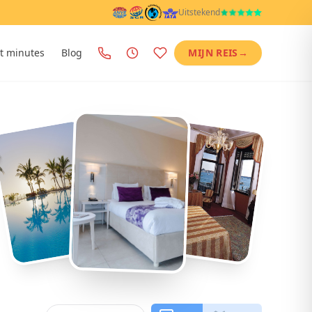
Uitstekend
t minutes
Blog
MIJN REIS
→