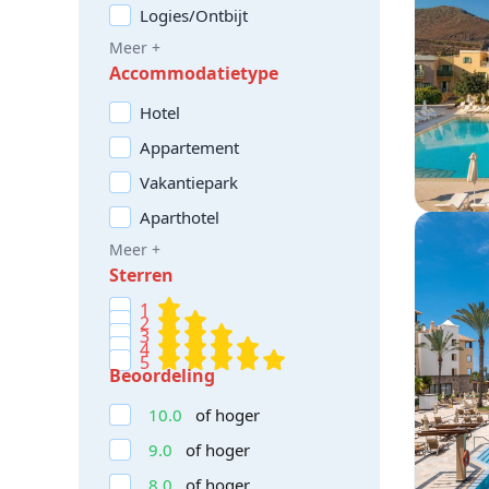
Logies/Ontbijt
Meer +
Accommodatietype
Hotel
Appartement
Vakantiepark
Aparthotel
Meer +
Sterren
1
2
3
4
5
Beoordeling
10.0
of hoger
9.0
of hoger
8.0
of hoger