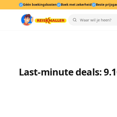
Géén boekingskosten
Boek met zekerheid
Beste prijsga
✓
✓
✓
Last-minute deals: 9.