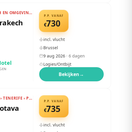
MAROKKO › MARRAKECH EN OMGEVING › MARRAKECH
P.P. VANAF
rrakech
730
€
incl. vlucht
Brussel
9 aug 2026
·
6
dagen
Hotel
Logies/Ontbijt
GEN
Bekijken
→
CANARISCHE EILANDEN › TENERIFE › PUERTO DE LA CRUZ
P.P. VANAF
rotava
735
€
incl. vlucht