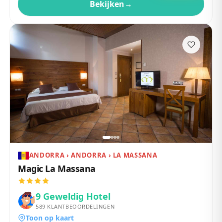
Bekijken
→
ANDORRA › ANDORRA › LA MASSANA
Magic La Massana
9
Geweldig Hotel
589
KLANTBEOORDELINGEN
Toon op kaart