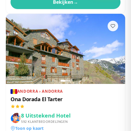
Bekijken
→
ANDORRA › ANDORRA
Ona Dorada El Tarter
8
Uitstekend Hotel
592
KLANTBEOORDELINGEN
Toon op kaart