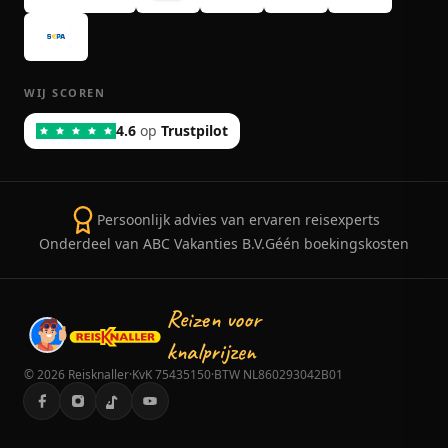
WIJ SCOREN
4.6
op
Trustpilot
Persoonlijk advies van ervaren reisexperts
Onderdeel van ABC Vakanties B.V.
Géén boekingskosten
Reizen voor
knalprijzen
©
2026
Reisknaller
·
KvK 75435150
·
BTW NL860293042B01