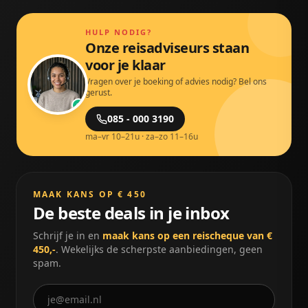
HULP NODIG?
Onze reisadviseurs staan
voor je klaar
Vragen over je boeking of advies nodig? Bel ons
gerust.
085 - 000 3190
ma–vr 10–21u · za–zo 11–16u
MAAK KANS OP € 450
De beste deals in je inbox
Schrijf je in en
maak kans op een reischeque van €
450,-
. Wekelijks de scherpste aanbiedingen, geen
spam.