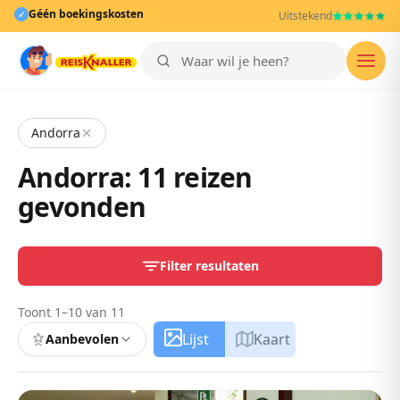
Géén boekingskosten
✓
Uitstekend
Men
Andorra
Andorra: 11 reizen
gevonden
Filter resultaten
Toont 1–10 van 11
Lijst
Kaart
Aanbevolen