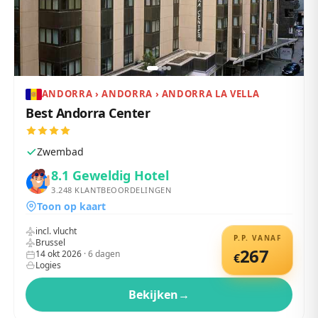
ANDORRA › ANDORRA › ANDORRA LA VELLA
Best Andorra Center
Zwembad
8.1
Geweldig Hotel
3.248
KLANTBEOORDELINGEN
Toon op kaart
incl. vlucht
P.P. VANAF
Brussel
267
14 okt 2026
·
6
dagen
€
Logies
Bekijken
→