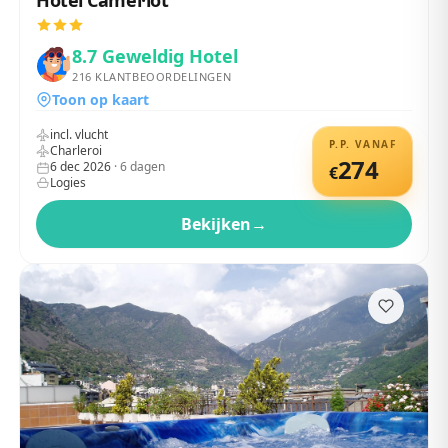
Hotel Camel·lot
8.7
Geweldig Hotel
216
KLANTBEOORDELINGEN
Toon op kaart
incl. vlucht
P.P. VANAF
Charleroi
274
6 dec 2026
·
6
dagen
€
Logies
Bekijken
→