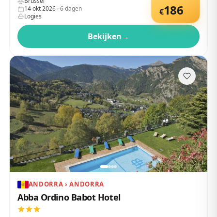
Brussel
186
14 okt 2026
·
6
dagen
€
Logies
Bekijken
→
ANDORRA › ANDORRA
Abba Ordino Babot Hotel