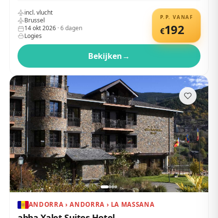
incl. vlucht
P.P. VANAF
Brussel
192
14 okt 2026
·
6
dagen
€
Logies
Bekijken
→
ANDORRA › ANDORRA › LA MASSANA
abba Xalet Suites Hotel