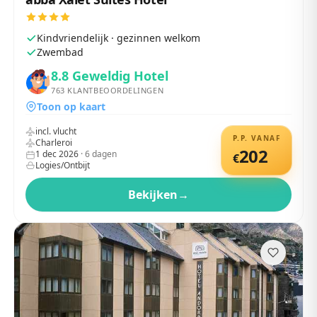
Kindvriendelijk · gezinnen welkom
Zwembad
8.8
Geweldig Hotel
763
KLANTBEOORDELINGEN
Toon op kaart
incl. vlucht
P.P. VANAF
Charleroi
202
1 dec 2026
·
6
dagen
€
Logies/Ontbijt
Bekijken
→