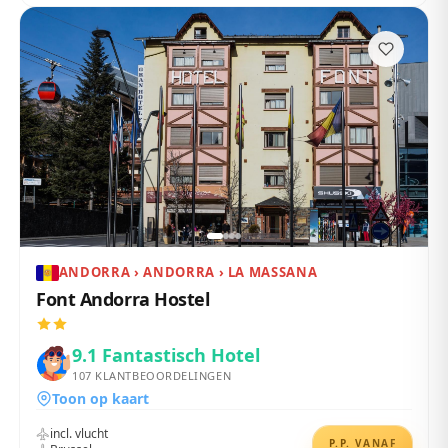
ANDORRA › ANDORRA › LA MASSANA
Font Andorra Hostel
9.1
Fantastisch Hotel
107
KLANTBEOORDELINGEN
Toon op kaart
incl. vlucht
P.P. VANAF