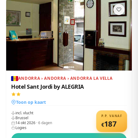
ANDORRA › ANDORRA › ANDORRA LA VELLA
Hotel Sant Jordi by ALEGRIA
Toon op kaart
incl. vlucht
P.P. VANAF
Brussel
187
14 okt 2026
·
6
dagen
€
Logies