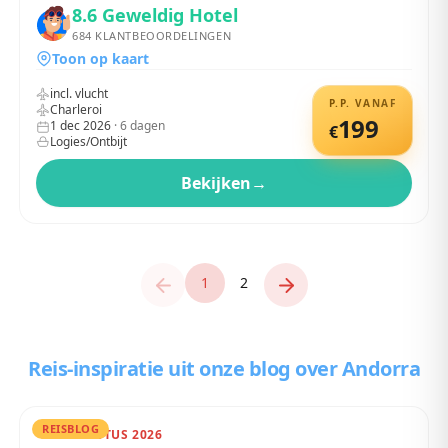
8.6
Geweldig Hotel
684
KLANTBEOORDELINGEN
Toon op kaart
incl. vlucht
P.P. VANAF
Charleroi
199
1 dec 2026
·
6
dagen
€
Logies/Ontbijt
Bekijken
→
1
2
Reis-inspiratie uit onze blog
over Andorra
REISBLOG
02 AUGUSTUS 2026