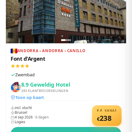
ANDORRA › ANDORRA › CANILLO
Font d'Argent
Zwembad
8.9
Geweldig Hotel
283
KLANTBEOORDELINGEN
Toon op kaart
incl. vlucht
P.P. VANAF
Brussel
238
4 sep 2026
·
6
dagen
€
Logies