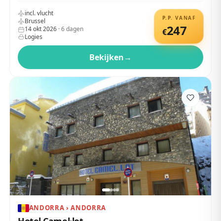
incl. vlucht
P.P. VANAF
Brussel
247
14 okt 2026
·
6
dagen
€
Logies
Bekijken
→
ANDORRA › ANDORRA