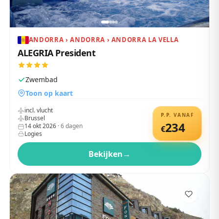
ANDORRA › ANDORRA › ANDORRA LA VELLA
ALEGRIA President
Zwembad
Toon op kaart
incl. vlucht
P.P. VANAF
Brussel
234
14 okt 2026
·
6
dagen
€
Logies
Bekijken
→