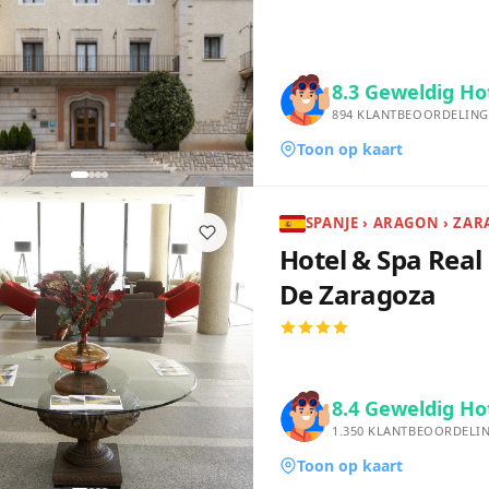
8.3
Geweldig Ho
894
KLANTBEOORDELING
Toon op kaart
SPANJE › ARAGON › ZA
Hotel & Spa Real
De Zaragoza
8.4
Geweldig Ho
1.350
KLANTBEOORDELI
Toon op kaart