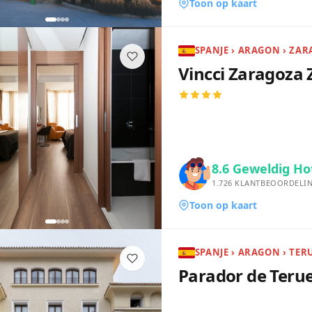
Toon op kaart
SPANJE › ARAGON › ZA
Vincci Zaragoza 
8.6
Geweldig Ho
1.726
KLANTBEOORDELI
Toon op kaart
SPANJE › ARAGON › TER
Parador de Terue