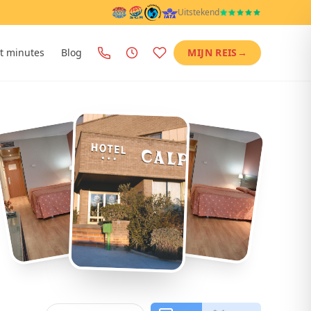
Uitstekend
t minutes
Blog
MIJN REIS
→