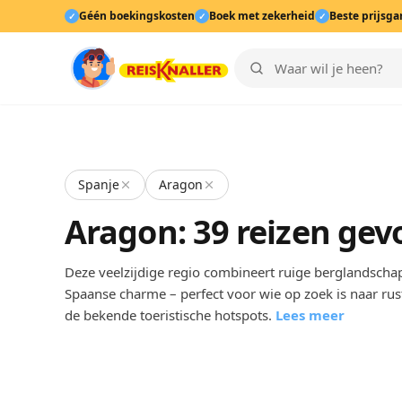
Géén boekingskosten
Boek met zekerheid
Beste prijsga
✓
✓
✓
Spanje
Aragon
Aragon: 39 reizen ge
Deze veelzijdige regio combineert ruige berglandschap
Spaanse charme – perfect voor wie op zoek is naar rus
de bekende toeristische hotspots.
Lees meer