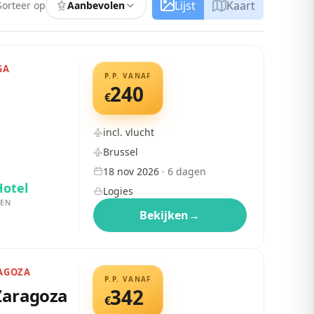
Lijst
Kaart
Sorteer op
Aanbevolen
GA
P.P. VANAF
240
€
incl. vlucht
Brussel
18 nov 2026
·
6
dagen
Hotel
Logies
EN
Bekijken
→
RAGOZA
P.P. VANAF
 Zaragoza
342
€