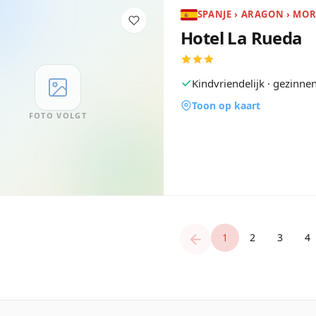
SPANJE › ARAGON › MO
Hotel La Rueda
Kindvriendelijk · gezinn
Toon op kaart
FOTO VOLGT
1
2
3
4