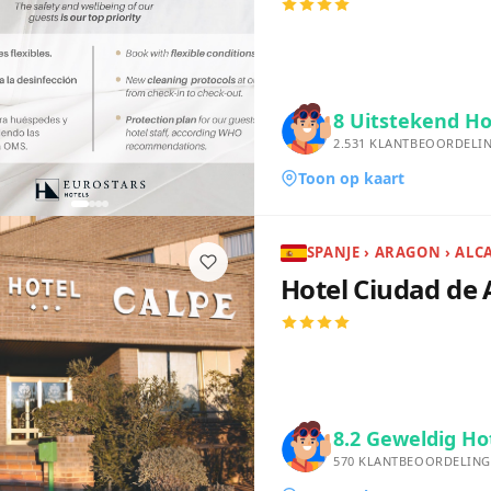
8
Uitstekend Ho
2.531
KLANTBEOORDELI
Toon op kaart
SPANJE › ARAGON › ALC
Hotel Ciudad de 
8.2
Geweldig Ho
570
KLANTBEOORDELING