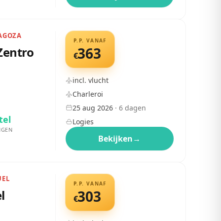
RAGOZA
P.P. VANAF
Zentro
363
€
incl. vlucht
Charleroi
25 aug 2026
·
6
dagen
tel
Logies
NGEN
Bekijken
→
UEL
P.P. VANAF
l
303
€