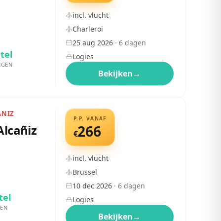
incl. vlucht
Charleroi
25 aug 2026
·
6
dagen
tel
Logies
NGEN
Bekijken
→
ANIZ
P.P. VANAF
Alcañiz
266
€
incl. vlucht
Brussel
10 dec 2026
·
6
dagen
tel
Logies
EN
Bekijken
→