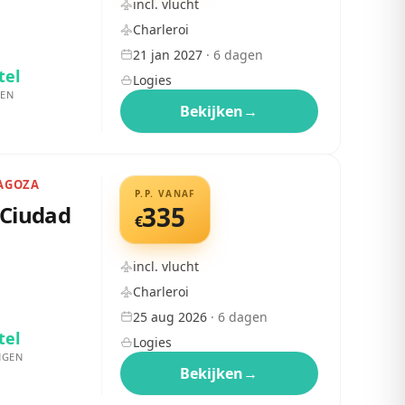
incl. vlucht
Charleroi
21 jan 2027
·
6
dagen
tel
Logies
EN
Bekijken
→
RAGOZA
P.P. VANAF
 Ciudad
335
€
incl. vlucht
Charleroi
25 aug 2026
·
6
dagen
tel
Logies
NGEN
Bekijken
→