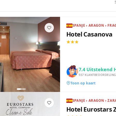
SPANJE › ARAGON › FRA
Hotel Casanova
7.4
Uitstekend 
557
KLANTBEOORDELING
Toon op kaart
SPANJE › ARAGON › ZA
Hotel Eurostars