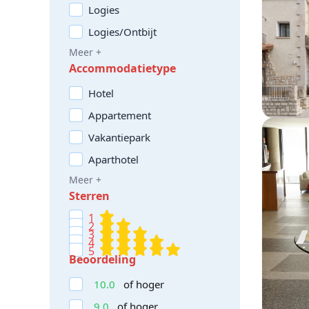
Logies
Logies/Ontbijt
Meer +
Accommodatietype
Hotel
Appartement
Vakantiepark
Aparthotel
Meer +
Sterren
1
2
3
4
5
Beoordeling
10.0
of hoger
9.0
of hoger