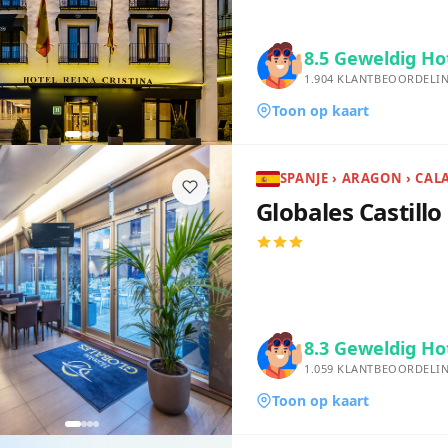
8.5
Geweldig Ho
1.904
KLANTBEOORDELI
Toon op kaart
SPANJE › ARAGON › CA
Globales Castill
8.3
Geweldig Ho
1.059
KLANTBEOORDELI
Toon op kaart