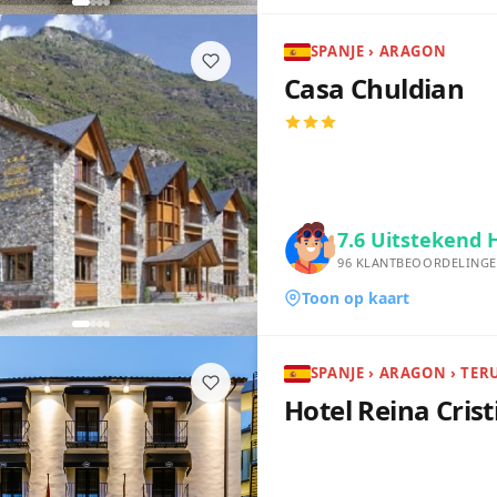
SPANJE › ARAGON
Casa Chuldian
7.6
Uitstekend 
96
KLANTBEOORDELING
Toon op kaart
SPANJE › ARAGON › TER
Hotel Reina Crist