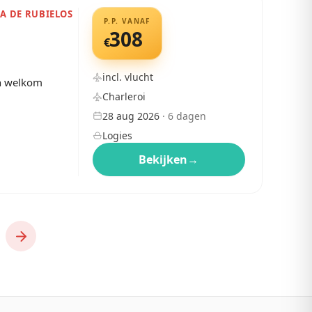
RA DE RUBIELOS
P.P. VANAF
308
€
incl. vlucht
en welkom
Charleroi
28 aug 2026
·
6
dagen
Logies
Bekijken
→