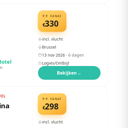
P.P. VANAF
330
€
incl. vlucht
Brussel
13 nov 2026
·
6
dagen
Hotel
Logies/Ontbijt
EN
Bekijken
→
UEL
P.P. VANAF
ina
298
€
incl. vlucht