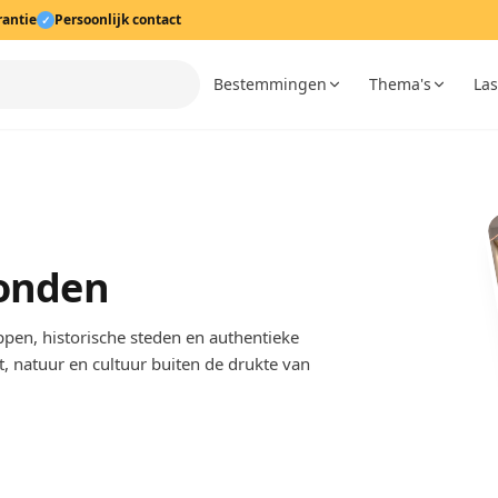
rantie
Persoonlijk contact
✓
Bestemmingen
Thema's
Las
vonden
pen, historische steden en authentieke
t, natuur en cultuur buiten de drukte van