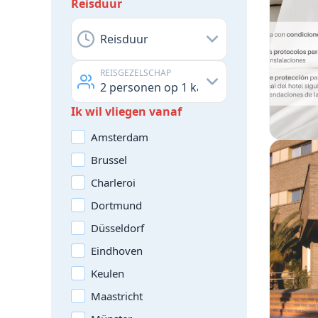
Reisduur
Reisduur
REISGEZELSCHAP
2
personen op
1
kamer
Ik wil vliegen vanaf
Amsterdam
Brussel
Charleroi
Dortmund
Düsseldorf
Eindhoven
Keulen
Maastricht