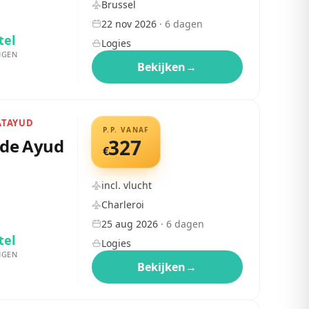
Brussel
22 nov 2026
·
6
dagen
tel
Logies
NGEN
Bekijken
→
LATAYUD
P.P. VANAF
o de Ayud
327
€
incl. vlucht
Charleroi
25 aug 2026
·
6
dagen
tel
Logies
NGEN
Bekijken
→