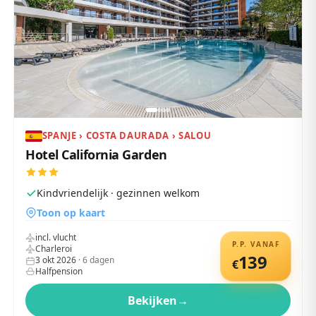
SPANJE › COSTA DAURADA › SALOU
Hotel California Garden
Kindvriendelijk · gezinnen welkom
Toon op kaart
incl. vlucht
P.P. VANAF
Charleroi
139
3 okt 2026
·
6
dagen
€
Halfpension
Bekijken
→