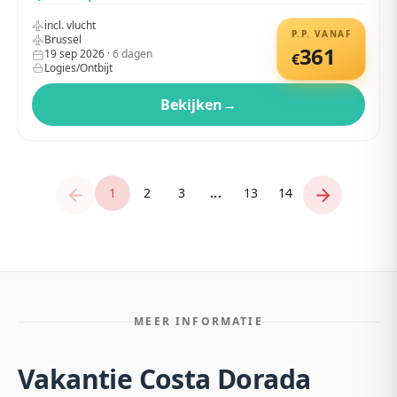
incl. vlucht
P.P. VANAF
Brussel
361
19 sep 2026
·
6
dagen
€
Logies/Ontbijt
Bekijken
→
1
2
3
...
13
14
MEER INFORMATIE
Vakantie Costa Dorada