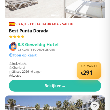
SPANJE › COSTA DAURADA › SALOU
Best Punta Dorada
8.3
Geweldig Hotel
22
KLANTBEOORDELINGEN
Toon op kaart
incl. vlucht
P.P. VANAF
Charleroi
291
28 sep 2026
·
6
dagen
€
Logies
Bekijken
→