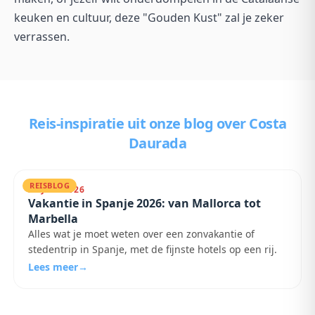
keuken en cultuur, deze "Gouden Kust" zal je zeker
verrassen.
Reis-inspiratie uit onze blog
over Costa
Daurada
REISBLOG
25 JULI 2026
Vakantie in Spanje 2026: van Mallorca tot
Marbella
Alles wat je moet weten over een zonvakantie of
stedentrip in Spanje, met de fijnste hotels op een rij.
Lees meer
→