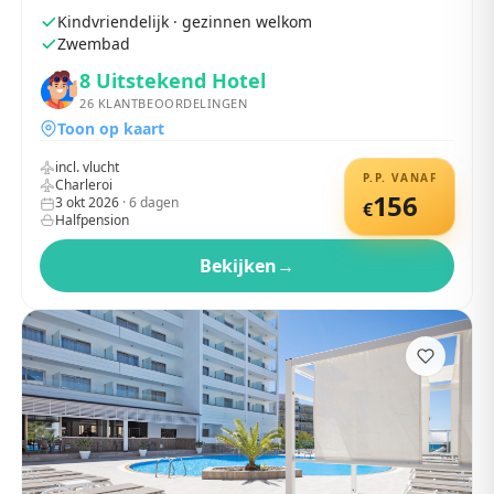
Kindvriendelijk · gezinnen welkom
Zwembad
8
Uitstekend Hotel
26
KLANTBEOORDELINGEN
Toon op kaart
incl. vlucht
P.P. VANAF
Charleroi
156
3 okt 2026
·
6
dagen
€
Halfpension
Bekijken
→