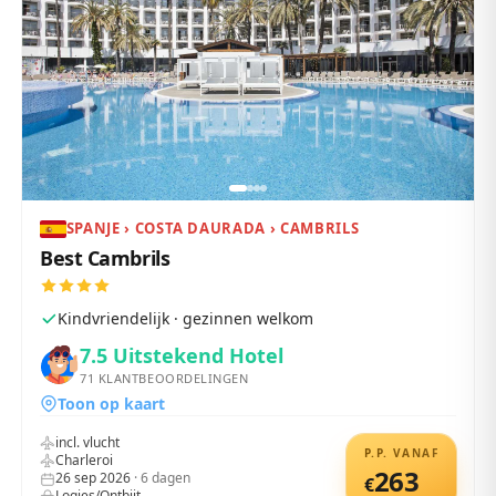
SPANJE › COSTA DAURADA › CAMBRILS
Best Cambrils
Kindvriendelijk · gezinnen welkom
7.5
Uitstekend Hotel
71
KLANTBEOORDELINGEN
Toon op kaart
incl. vlucht
P.P. VANAF
Charleroi
263
26 sep 2026
·
6
dagen
€
Logies/Ontbijt