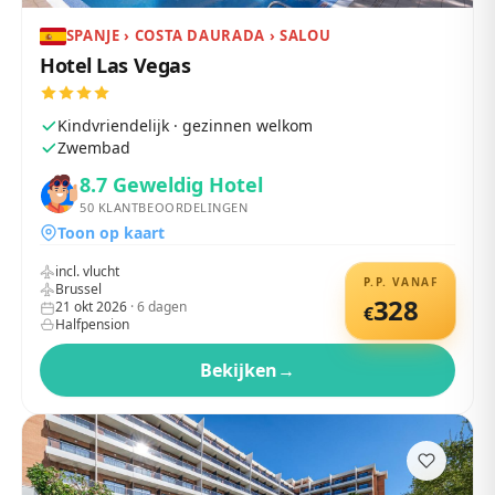
SPANJE › COSTA DAURADA › SALOU
Hotel Las Vegas
Kindvriendelijk · gezinnen welkom
Zwembad
8.7
Geweldig Hotel
50
KLANTBEOORDELINGEN
Toon op kaart
incl. vlucht
P.P. VANAF
Brussel
328
21 okt 2026
·
6
dagen
€
Halfpension
Bekijken
→