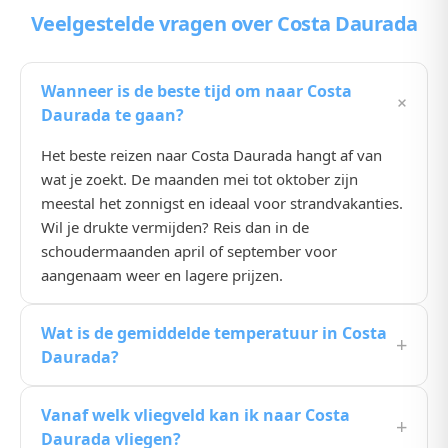
Veelgestelde vragen
over Costa Daurada
Wanneer is de beste tijd om naar Costa
+
Daurada te gaan?
Het beste reizen naar Costa Daurada hangt af van
wat je zoekt. De maanden mei tot oktober zijn
meestal het zonnigst en ideaal voor strandvakanties.
Wil je drukte vermijden? Reis dan in de
schoudermaanden april of september voor
aangenaam weer en lagere prijzen.
Wat is de gemiddelde temperatuur in Costa
+
Daurada?
De gemiddelde temperatuur in Costa Daurada ligt in
Vanaf welk vliegveld kan ik naar Costa
de zomermaanden rond de 25, 30°C. In de winter
+
Daurada vliegen?
koelt het wat af, maar het blijft een prima