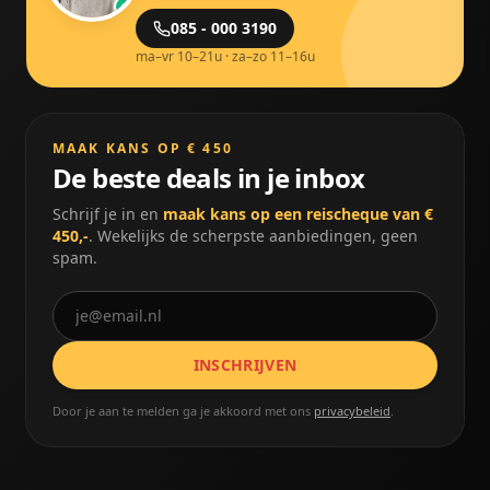
085 - 000 3190
ma–vr 10–21u · za–zo 11–16u
MAAK KANS OP € 450
De beste deals in je inbox
Schrijf je in en
maak kans op een reischeque van €
450,-
. Wekelijks de scherpste aanbiedingen, geen
spam.
INSCHRIJVEN
Door je aan te melden ga je akkoord met ons
privacybeleid
.