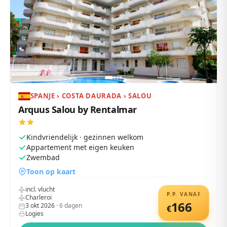
SPANJE › COSTA DAURADA › SALOU
Arquus Salou by Rentalmar
Kindvriendelijk · gezinnen welkom
Appartement met eigen keuken
Zwembad
Toon op kaart
incl. vlucht
P.P. VANAF
Charleroi
166
3 okt 2026
·
6
dagen
€
Logies