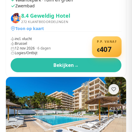
Zwembad
8.4
Geweldig Hotel
272
KLANTBEOORDELINGEN
Toon op kaart
incl. vlucht
P.P. VANAF
Brussel
407
12 nov 2026
·
6
dagen
€
Logies/Ontbijt
Bekijken
→