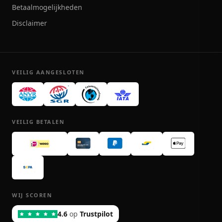
Betaalmogelijkheden
Disclaimer
VEILIG AANGESLOTEN
VEILIG BETALEN
WIJ SCOREN
4.6
op
Trustpilot