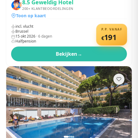
8.5
Geweldig Hotel
200+
KLANTBEOORDELINGEN
Toon op kaart
incl. vlucht
P.P. VANAF
Brussel
191
15 okt 2026
·
6
dagen
€
Halfpension
Bekijken
→