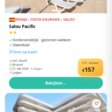
SPANJE › COSTA DAURADA › SALOU
Salou Pacific
Kindvriendelijk · gezinnen welkom
Zwembad
Toon op kaart
incl. vlucht
P.P. VANAF
Brussel
157
21 okt 2026
·
6
dagen
€
Logies
Bekijken
→