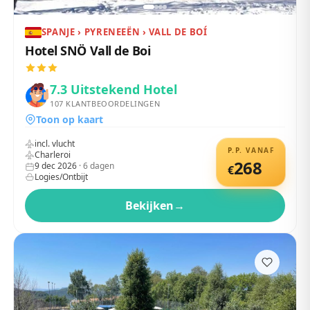
SPANJE › PYRENEEËN › VALL DE BOÍ
Hotel SNÖ Vall de Boi
7.3
Uitstekend Hotel
107
KLANTBEOORDELINGEN
Toon op kaart
incl. vlucht
P.P. VANAF
Charleroi
268
9 dec 2026
·
6
dagen
€
Logies/Ontbijt
Bekijken
→