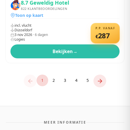
8.7
Geweldig Hotel
822
KLANTBEOORDELINGEN
Toon op kaart
incl. vlucht
P.P. VANAF
Düsseldorf
287
3 nov 2026
·
6
dagen
€
Logies
Bekijken
→
1
2
3
4
5
MEER INFORMATIE