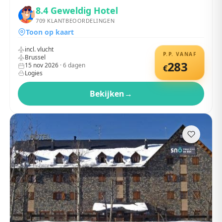
8.4
Geweldig Hotel
709
KLANTBEOORDELINGEN
Toon op kaart
incl. vlucht
P.P. VANAF
Brussel
283
15 nov 2026
·
6
dagen
€
Logies
Bekijken
→