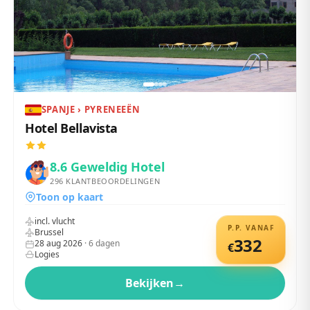
SPANJE › PYRENEEËN
Hotel Bellavista
8.6
Geweldig Hotel
296
KLANTBEOORDELINGEN
Toon op kaart
incl. vlucht
P.P. VANAF
Brussel
332
28 aug 2026
·
6
dagen
€
Logies
Bekijken
→