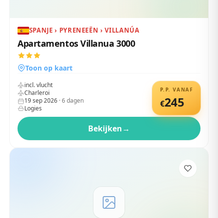
SPANJE › PYRENEEËN › VILLANÚA
Apartamentos Villanua 3000
Toon op kaart
incl. vlucht
P.P. VANAF
Charleroi
245
19 sep 2026
·
6
dagen
€
Logies
Bekijken
→