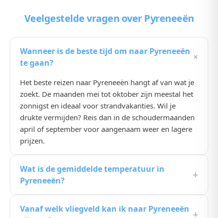
Veelgestelde vragen
over Pyreneeën
Wanneer is de beste tijd om naar Pyreneeën
+
te gaan?
Het beste reizen naar Pyreneeën hangt af van wat je
zoekt. De maanden mei tot oktober zijn meestal het
zonnigst en ideaal voor strandvakanties. Wil je
drukte vermijden? Reis dan in de schoudermaanden
april of september voor aangenaam weer en lagere
prijzen.
Wat is de gemiddelde temperatuur in
+
Pyreneeën?
De gemiddelde temperatuur in Pyreneeën ligt in de
Vanaf welk vliegveld kan ik naar Pyreneeën
zomermaanden rond de 25, 30°C. In de winter koelt
+