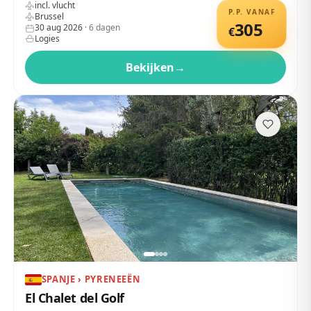
incl. vlucht
P.P. VANAF
Brussel
305
30 aug 2026
·
6
dagen
€
Logies
Bekijken
→
SPANJE › PYRENEEËN
El Chalet del Golf