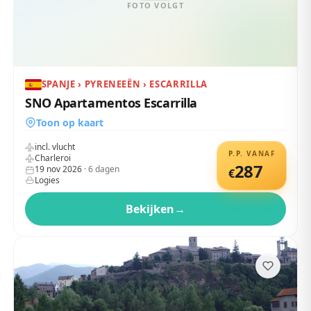
FOTO VOLGT
SPANJE › PYRENEEËN › ESCARRILLA
SNO Apartamentos Escarrilla
Toon op kaart
incl. vlucht
P.P. VANAF
Charleroi
287
19 nov 2026
·
6
dagen
€
Logies
Bekijken
→