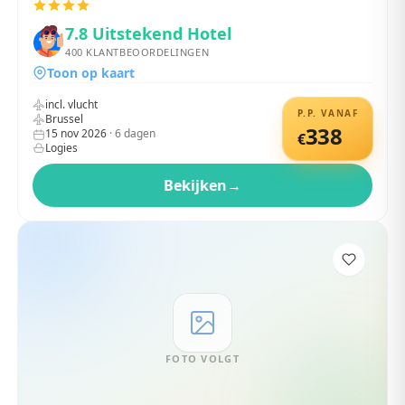
7.8
Uitstekend Hotel
400
KLANTBEOORDELINGEN
Toon op kaart
incl. vlucht
P.P. VANAF
Brussel
338
15 nov 2026
·
6
dagen
€
Logies
Bekijken
→
FOTO VOLGT