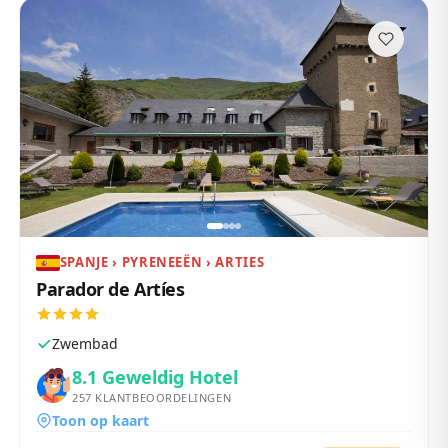
SPANJE › PYRENEEËN › ARTIES
Parador de Artíes
Zwembad
8.1
Geweldig Hotel
257
KLANTBEOORDELINGEN
Toon op kaart