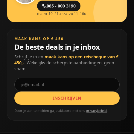
085 - 000 3190
ma–vr 10–21u · za–zo 11–16u
MAAK KANS OP € 450
De beste deals in je inbox
Schrijf je in en
maak kans op een reischeque van €
450,-
. Wekelijks de scherpste aanbiedingen, geen
spam.
INSCHRIJVEN
Door je aan te melden ga je akkoord met ons
privacybeleid
.