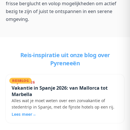
frisse berglucht en volop mogelijkheden om actief
bezig te zijn of juist te ontspannen in een serene
omgeving.
Reis-inspiratie uit onze blog
over
Pyreneeën
REISBLOG
25 JULI 2026
Vakantie in Spanje 2026: van Mallorca tot
Marbella
Alles wat je moet weten over een zonvakantie of
stedentrip in Spanje, met de fijnste hotels op een rij.
Lees meer
→