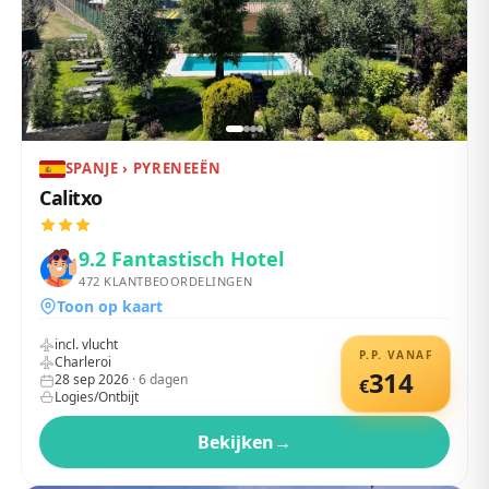
SPANJE › PYRENEEËN
Calitxo
9.2
Fantastisch Hotel
472
KLANTBEOORDELINGEN
Toon op kaart
incl. vlucht
P.P. VANAF
Charleroi
314
28 sep 2026
·
6
dagen
€
Logies/Ontbijt
Bekijken
→