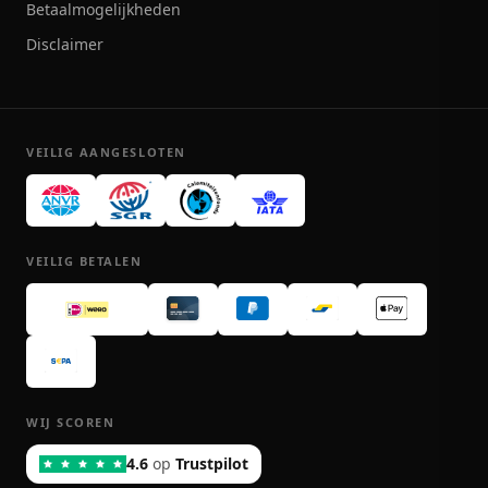
Betaalmogelijkheden
Disclaimer
VEILIG AANGESLOTEN
VEILIG BETALEN
WIJ SCOREN
4.6
op
Trustpilot