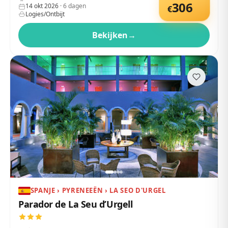
306
14 okt 2026
·
6
dagen
€
Logies/Ontbijt
Bekijken
→
SPANJE › PYRENEEËN › LA SEO D'URGEL
Parador de La Seu d’Urgell