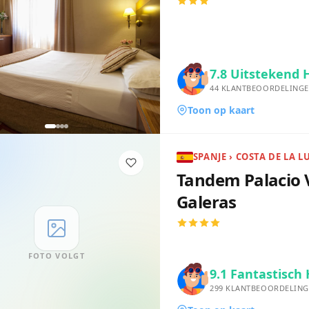
7.8
Uitstekend 
44
KLANTBEOORDELING
Toon op kaart
SPANJE › COSTA DE LA L
Tandem Palacio 
Galeras
FOTO VOLGT
9.1
Fantastisch 
299
KLANTBEOORDELING