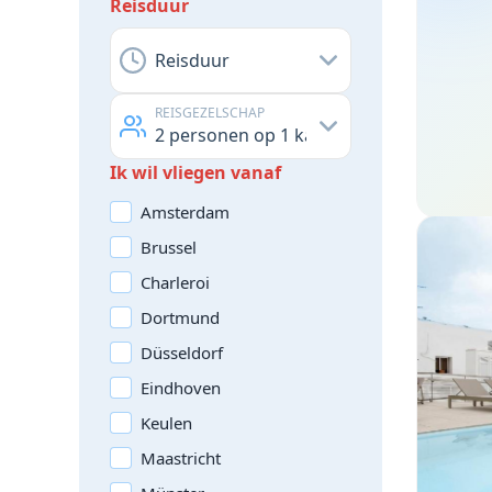
Reisduur
Reisduur
REISGEZELSCHAP
2
personen op
1
kamer
Ik wil vliegen vanaf
Amsterdam
Brussel
Charleroi
Dortmund
Düsseldorf
Eindhoven
Keulen
Maastricht