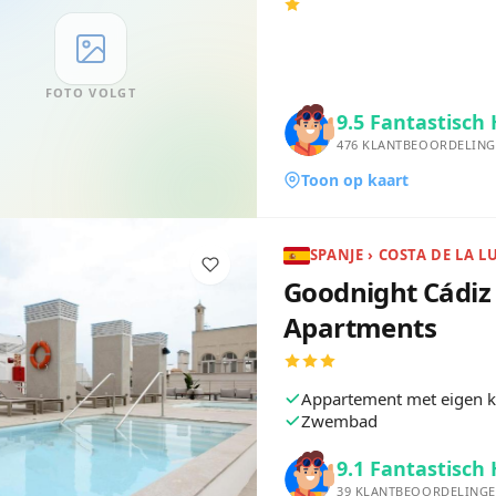
FOTO VOLGT
9.5
Fantastisch 
476
KLANTBEOORDELING
Toon op kaart
SPANJE › COSTA DE LA L
Goodnight Cádiz
Apartments
Appartement met eigen 
Zwembad
9.1
Fantastisch 
39
KLANTBEOORDELING