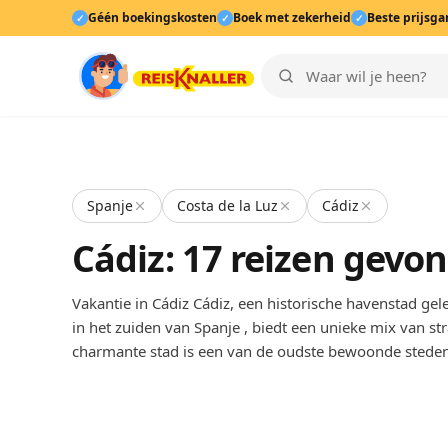
Géén boekingskosten
Boek met zekerheid
Beste prijsga
✓
✓
✓
Spanje
Costa de la Luz
Cádiz
Cádiz: 17 reizen gevo
Vakantie in Cádiz Cádiz, een historische havenstad ge
in het zuiden van Spanje , biedt een unieke mix van st
charmante stad is een van de oudste bewoonde sted