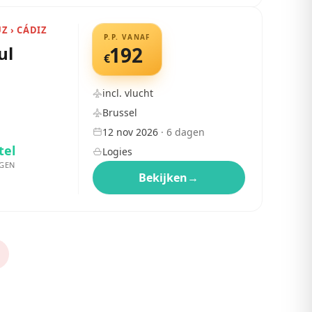
UZ › CÁDIZ
P.P. VANAF
ul
192
€
incl. vlucht
Brussel
12 nov 2026
·
6
dagen
tel
Logies
GEN
Bekijken
→