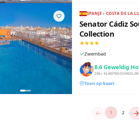
SPANJE › COSTA DE LA L
Senator Cádiz So
Collection
Zwembad
8.6
Geweldig Ho
200+
KLANTBEOORDELIN
Toon op kaart
1
2