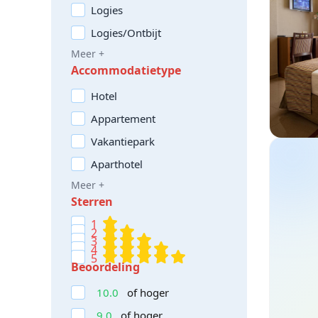
Logies
Logies/Ontbijt
Meer +
Accommodatietype
Hotel
Appartement
Vakantiepark
Aparthotel
Meer +
Sterren
1
2
3
4
5
Beoordeling
10.0
of hoger
9.0
of hoger