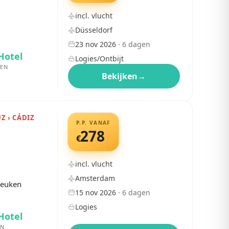
incl. vlucht
Düsseldorf
23 nov 2026
·
6
dagen
Hotel
Logies/Ontbijt
EN
Bekijken
→
UZ › CÁDIZ
P.P. VANAF
278
€
incl. vlucht
Amsterdam
keuken
15 nov 2026
·
6
dagen
Logies
Hotel
EN