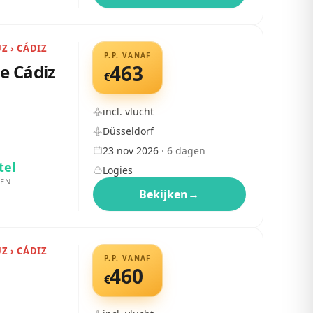
UZ › CÁDIZ
P.P. VANAF
e Cádiz
463
€
incl. vlucht
Düsseldorf
23 nov 2026
·
6
dagen
tel
Logies
EN
Bekijken
→
UZ › CÁDIZ
P.P. VANAF
460
€