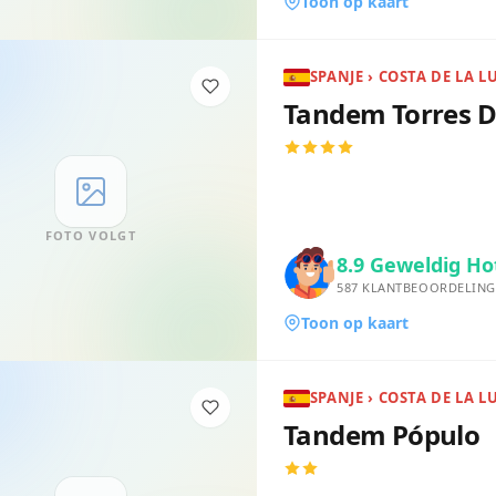
Toon op kaart
SPANJE › COSTA DE LA L
Tandem Torres D
FOTO VOLGT
8.9
Geweldig Ho
587
KLANTBEOORDELING
Toon op kaart
SPANJE › COSTA DE LA L
Tandem Pópulo