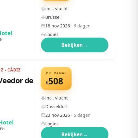
incl. vlucht
Brussel
18 nov 2026
·
6
dagen
Hotel
Logies
EN
Bekijken
→
UZ › CÁDIZ
P.P. VANAF
Veedor de
508
€
incl. vlucht
Düsseldorf
23 nov 2026
·
6
dagen
Hotel
Logies
EN
Bekijken
→