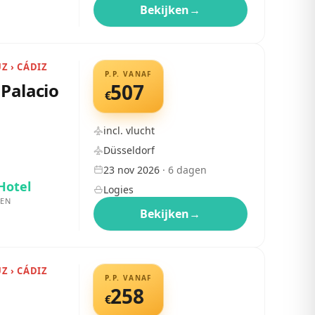
Bekijken
→
UZ › CÁDIZ
P.P. VANAF
Palacio
507
€
incl. vlucht
Düsseldorf
23 nov 2026
·
6
dagen
Hotel
Logies
EN
Bekijken
→
UZ › CÁDIZ
P.P. VANAF
258
€