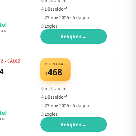
incl. vlucht
Düsseldorf
23 nov 2026
·
6
dagen
tel
Logies
GEN
Bekijken
→
UZ › CÁDIZ
P.P. VANAF
4
468
€
incl. vlucht
Düsseldorf
23 nov 2026
·
6
dagen
tel
Logies
EN
Bekijken
→