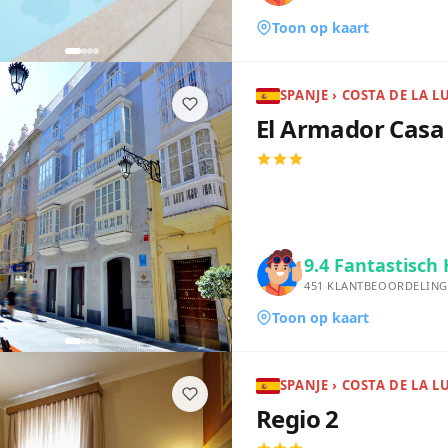
Toon op kaart
SPANJE › COSTA DE LA L
El Armador Casa 
9.4
Fantastisch 
451
KLANTBEOORDELING
Toon op kaart
SPANJE › COSTA DE LA L
Regio 2