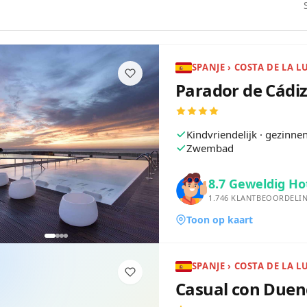
SPANJE › COSTA DE LA L
Parador de Cádi
Kindvriendelijk · gezinn
Zwembad
8.7
Geweldig Ho
1.746
KLANTBEOORDELI
Toon op kaart
SPANJE › COSTA DE LA L
Casual con Duen