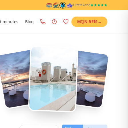
Uitstekend
t minutes
Blog
MIJN REIS
→