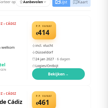
Lijst
Kaart
Sorteer op
Aanbevolen
UZ › CÁDIZ
P.P. VANAF
z
414
€
incl. vlucht
en welkom
Düsseldorf
24 jan 2027
·
6
dagen
tel
Logies/Ontbijt
NGEN
Bekijken
→
UZ › CÁDIZ
P.P. VANAF
de Cádiz
461
€