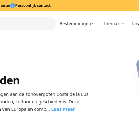
rantie
Persoonlijk contact
✓
Bestemmingen
Thema's
Las
nden
legen aan de zonovergoten Costa de la Luz
randen, cultuur en geschiedenis. Deze
en van Europa en comb…
Lees meer