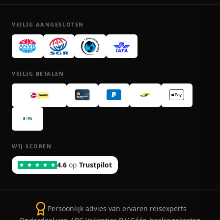
VEILIG AANGESLOTEN
VEILIG BETALEN
WIJ SCOREN
4.6
op
Trustpilot
Persoonlijk advies van ervaren reisexperts