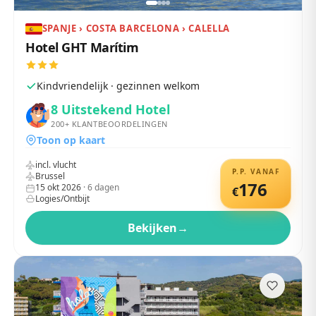
SPANJE › COSTA BARCELONA › CALELLA
Hotel GHT Marítim
Kindvriendelijk · gezinnen welkom
8
Uitstekend Hotel
200+
KLANTBEOORDELINGEN
Toon op kaart
incl. vlucht
P.P. VANAF
Brussel
176
15 okt 2026
·
6
dagen
€
Logies/Ontbijt
Bekijken
→