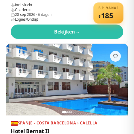
incl. vlucht
P.P. VANAF
Charleroi
185
28 sep 2026
·
6
dagen
€
Logies/Ontbijt
Bekijken
→
SPANJE › COSTA BARCELONA › CALELLA
Hotel Bernat II