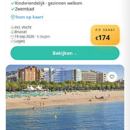
Kindvriendelijk · gezinnen welkom
Zwembad
Toon op kaart
incl. vlucht
P.P. VANAF
Brussel
174
19 sep 2026
·
6
dagen
€
Logies
Bekijken
→