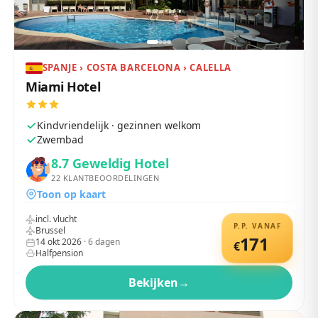
SPANJE › COSTA BARCELONA › CALELLA
Miami Hotel
Kindvriendelijk · gezinnen welkom
Zwembad
8.7
Geweldig Hotel
22
KLANTBEOORDELINGEN
Toon op kaart
incl. vlucht
P.P. VANAF
Brussel
171
14 okt 2026
·
6
dagen
€
Halfpension
Bekijken
→