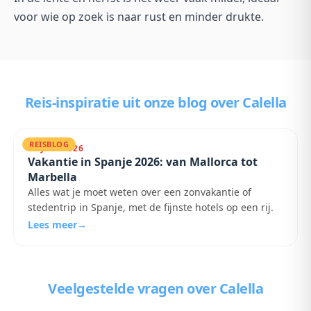
voor wie op zoek is naar rust en minder drukte.
Reis-inspiratie uit onze blog
over Calella
REISBLOG
25 JULI 2026
Vakantie in Spanje 2026: van Mallorca tot
Marbella
Alles wat je moet weten over een zonvakantie of
stedentrip in Spanje, met de fijnste hotels op een rij.
Lees meer
→
Veelgestelde vragen
over Calella