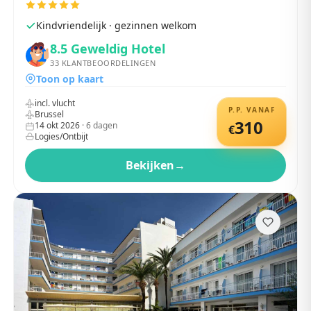
Kindvriendelijk · gezinnen welkom
8.5
Geweldig Hotel
33
KLANTBEOORDELINGEN
Toon op kaart
incl. vlucht
P.P. VANAF
Brussel
310
14 okt 2026
·
6
dagen
€
Logies/Ontbijt
Bekijken
→