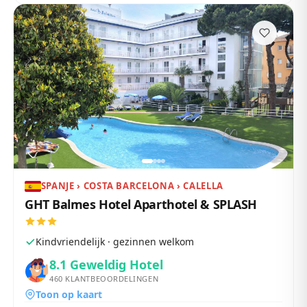
SPANJE › COSTA BARCELONA › CALELLA
GHT Balmes Hotel Aparthotel & SPLASH
Kindvriendelijk · gezinnen welkom
8.1
Geweldig Hotel
460
KLANTBEOORDELINGEN
Toon op kaart