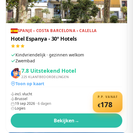
SPANJE › COSTA BARCELONA › CALELLA
Hotel Espanya - 30º Hotels
Kindvriendelijk · gezinnen welkom
Zwembad
7.8
Uitstekend Hotel
225
KLANTBEOORDELINGEN
Toon op kaart
incl. vlucht
P.P. VANAF
Brussel
178
19 sep 2026
·
6
dagen
€
Logies
Bekijken
→