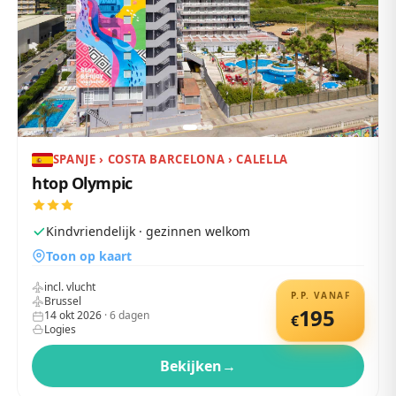
SPANJE › COSTA BARCELONA › CALELLA
htop Olympic
Kindvriendelijk · gezinnen welkom
Toon op kaart
incl. vlucht
P.P. VANAF
Brussel
195
14 okt 2026
·
6
dagen
€
Logies
Bekijken
→