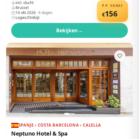
incl. vlucht
P.P. VANAF
Brussel
156
14 okt 2026
·
6
dagen
€
Logies/Ontbijt
Bekijken
→
SPANJE › COSTA BARCELONA › CALELLA
Neptuno Hotel & Spa