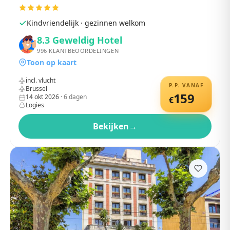
Kindvriendelijk · gezinnen welkom
8.3
Geweldig Hotel
996
KLANTBEOORDELINGEN
Toon op kaart
incl. vlucht
P.P. VANAF
Brussel
159
14 okt 2026
·
6
dagen
€
Logies
Bekijken
→