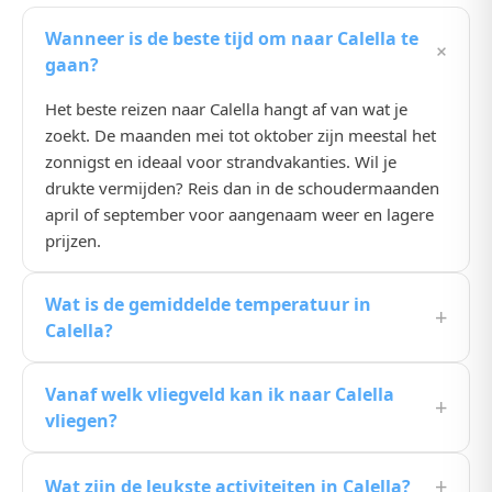
Wanneer is de beste tijd om naar Calella te
+
gaan?
Het beste reizen naar Calella hangt af van wat je
zoekt. De maanden mei tot oktober zijn meestal het
zonnigst en ideaal voor strandvakanties. Wil je
drukte vermijden? Reis dan in de schoudermaanden
april of september voor aangenaam weer en lagere
prijzen.
Wat is de gemiddelde temperatuur in
+
Calella?
De gemiddelde temperatuur in Calella ligt in de
Vanaf welk vliegveld kan ik naar Calella
zomermaanden rond de 25, 30°C. In de winter koelt
+
vliegen?
het wat af, maar het blijft een prima bestemming
voor wie de Nederlandse kou wil ontvluchten.
Vanuit Nederland zijn er directe vluchten naar Calella
+
Wat zijn de leukste activiteiten in Calella?
vanaf Schiphol, Eindhoven en Rotterdam. Reisknaller