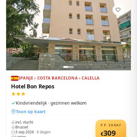
SPANJE › COSTA BARCELONA › CALELLA
Hotel Bon Repos
Kindvriendelijk · gezinnen welkom
Toon op kaart
incl. vlucht
P.P. VANAF
Brussel
309
3 sep 2026
·
6
dagen
€
Logies