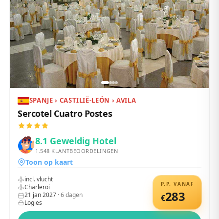
SPANJE › CASTILIË-LEÓN › AVILA
Sercotel Cuatro Postes
8.1
Geweldig Hotel
1.548
KLANTBEOORDELINGEN
Toon op kaart
incl. vlucht
P.P. VANAF
Charleroi
283
21 jan 2027
·
6
dagen
€
Logies