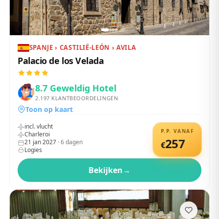
SPANJE › CASTILIË-LEÓN › AVILA
Palacio de los Velada
8.7
Geweldig Hotel
2.197
KLANTBEOORDELINGEN
Toon op kaart
incl. vlucht
P.P. VANAF
Charleroi
257
21 jan 2027
·
6
dagen
€
Logies
Bekijken
→