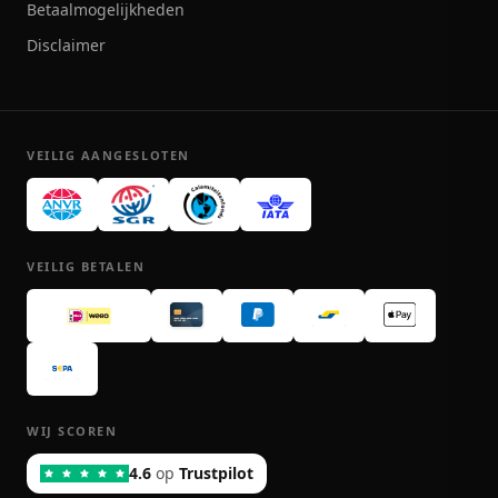
Betaalmogelijkheden
Disclaimer
VEILIG AANGESLOTEN
VEILIG BETALEN
WIJ SCOREN
4.6
op
Trustpilot