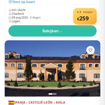
Toon op kaart
incl. vlucht
P.P. VANAF
Charleroi
259
29 aug 2026
·
6
dagen
€
Logies
Bekijken
→
SPANJE › CASTILIË-LEÓN › AVILA