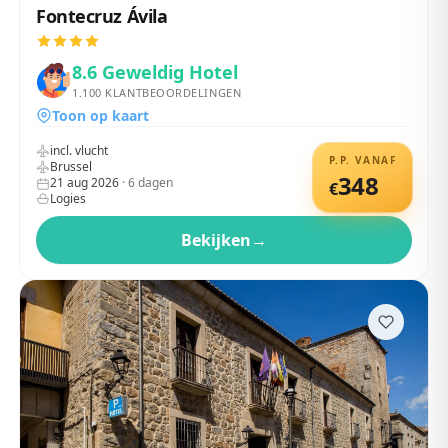
Fontecruz Ávila
8.6
Geweldig Hotel
1.100
KLANTBEOORDELINGEN
Toon op kaart
incl. vlucht
P.P. VANAF
Brussel
348
21 aug 2026
·
6
dagen
€
Logies
Bekijken
→