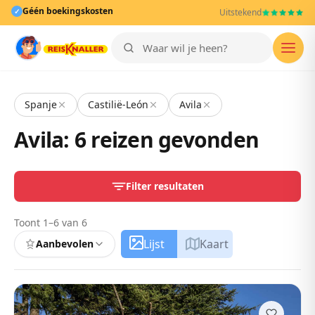
Géén boekingskosten
✓
Uitstekend
Men
Spanje
Castilië-León
Avila
Avila: 6 reizen gevonden
Filter resultaten
Toont 1–6 van 6
Lijst
Kaart
Aanbevolen