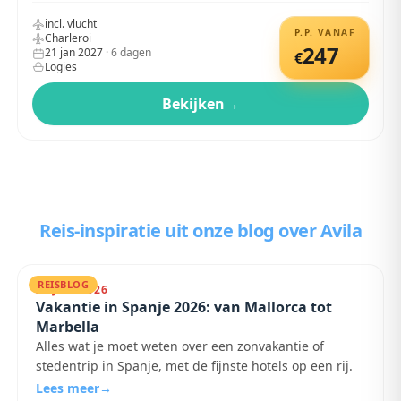
incl. vlucht
P.P. VANAF
Charleroi
247
21 jan 2027
·
6
dagen
€
Logies
Bekijken
→
Reis-inspiratie uit onze blog
over Avila
REISBLOG
25 JULI 2026
Vakantie in Spanje 2026: van Mallorca tot
Marbella
Alles wat je moet weten over een zonvakantie of
stedentrip in Spanje, met de fijnste hotels op een rij.
Lees meer
→