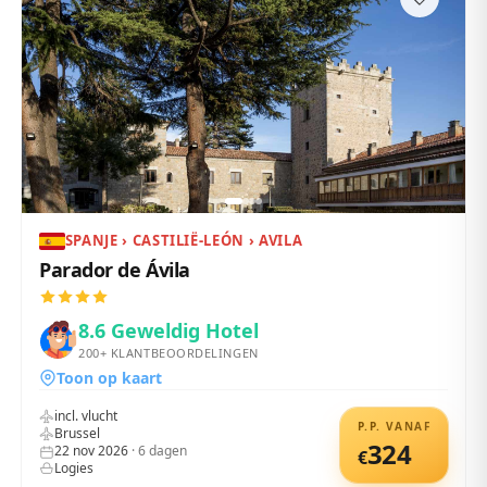
SPANJE › CASTILIË-LEÓN › AVILA
Parador de Ávila
8.6
Geweldig Hotel
200+
KLANTBEOORDELINGEN
Toon op kaart
incl. vlucht
P.P. VANAF
Brussel
324
22 nov 2026
·
6
dagen
€
Logies