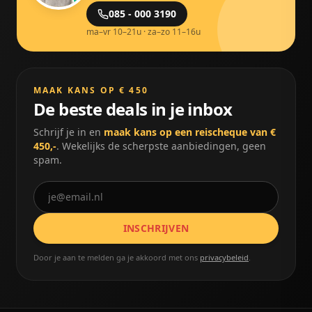
085 - 000 3190
ma–vr 10–21u · za–zo 11–16u
MAAK KANS OP € 450
De beste deals in je inbox
Schrijf je in en
maak kans op een reischeque van €
450,-
. Wekelijks de scherpste aanbiedingen, geen
spam.
INSCHRIJVEN
Door je aan te melden ga je akkoord met ons
privacybeleid
.