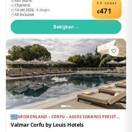
incl. vlucht
P.P. VANAF
Charleroi
471
14 okt 2026
·
6
dagen
€
All Inclusive
Bekijken
→
GRIEKENLAND › CORFU › AGIOS IOANNIS PERISTERON
Valmar Corfu by Louis Hotels