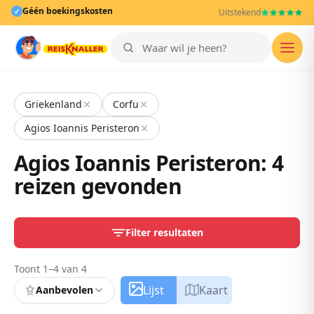
Géén boekingskosten
✓
Uitstekend
Men
Griekenland
Corfu
Agios Ioannis Peristeron
Agios Ioannis Peristeron: 4
reizen gevonden
Filter resultaten
Toont 1–4 van 4
Lijst
Kaart
Aanbevolen