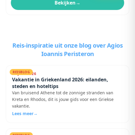
Bekijken
→
Reis-inspiratie uit onze blog
over Agios
Ioannis Peristeron
REISBLOG
28 JULI 2026
Vakantie in Griekenland 2026: eilanden,
steden en hoteltips
Van bruisend Athene tot de zonnige stranden van
Kreta en Rhodos, dit is jouw gids voor een Griekse
vakantie.
Lees meer
→