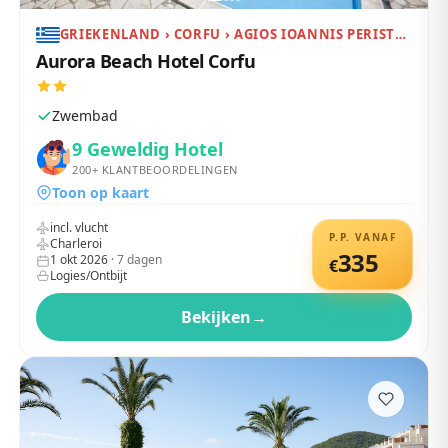
GRIEKENLAND › CORFU › AGIOS IOANNIS PERISTERON
Aurora Beach Hotel Corfu
Zwembad
9
Geweldig Hotel
200+
KLANTBEOORDELINGEN
Toon op kaart
incl. vlucht
P.P. VANAF
Charleroi
335
1 okt 2026
·
7
dagen
€
Logies/Ontbijt
Bekijken
→