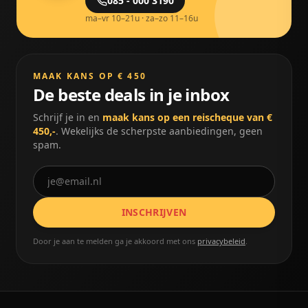
085 - 000 3190
ma–vr 10–21u · za–zo 11–16u
MAAK KANS OP € 450
De beste deals in je inbox
Schrijf je in en
maak kans op een reischeque van €
450,-
. Wekelijks de scherpste aanbiedingen, geen
spam.
INSCHRIJVEN
Door je aan te melden ga je akkoord met ons
privacybeleid
.