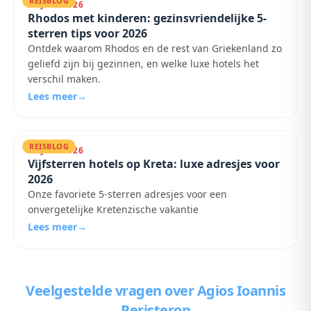
REISBLOG
23 JULI 2026
Rhodos met kinderen: gezinsvriendelijke 5-
sterren tips voor 2026
Ontdek waarom Rhodos en de rest van Griekenland zo
geliefd zijn bij gezinnen, en welke luxe hotels het
verschil maken.
Lees meer
→
REISBLOG
22 JULI 2026
Vijfsterren hotels op Kreta: luxe adresjes voor
2026
Onze favoriete 5-sterren adresjes voor een
onvergetelijke Kretenzische vakantie
Lees meer
→
Veelgestelde vragen
over Agios Ioannis
Peristeron