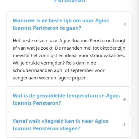
Wanneer is de beste tijd om naar Agios
+
Ioannis Peristeron te gaan?
Het beste reizen naar Agios Ioannis Peristeron hangt
af van wat je zoekt. De maanden mei tot oktober zijn
meestal het zonnigst en ideaal voor strandvakanties.
Wil je drukte vermijden? Reis dan in de
schoudermaanden april of september voor
aangenaam weer en lagere prijzen.
Wat is de gemiddelde temperatuur in Agios
+
Ioannis Peristeron?
De gemiddelde temperatuur in Agios Ioannis
Vanaf welk vliegveld kan ik naar Agios
Peristeron ligt in de zomermaanden rond de 25,
+
Ioannis Peristeron vliegen?
30°C. In de winter koelt het wat af, maar het blijft
een prima bestemming voor wie de Nederlandse