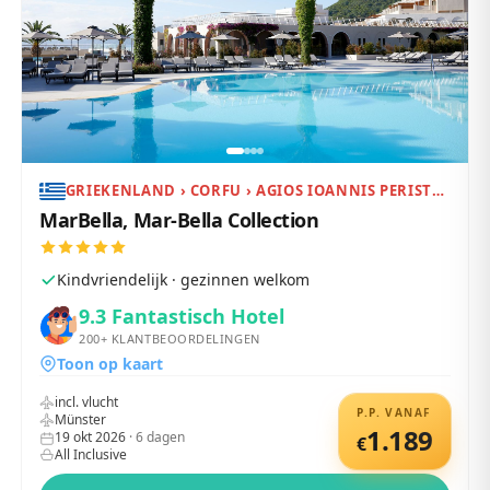
GRIEKENLAND › CORFU › AGIOS IOANNIS PERISTERON
MarBella, Mar-Bella Collection
Kindvriendelijk · gezinnen welkom
9.3
Fantastisch Hotel
200+
KLANTBEOORDELINGEN
Toon op kaart
incl. vlucht
P.P. VANAF
Münster
1.189
19 okt 2026
·
6
dagen
€
All Inclusive