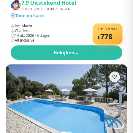
7.9
Uitstekend Hotel
200+
KLANTBEOORDELINGEN
Toon op kaart
incl. vlucht
P.P. VANAF
Charleroi
778
14 okt 2026
·
6
dagen
€
All Inclusive
Bekijken
→