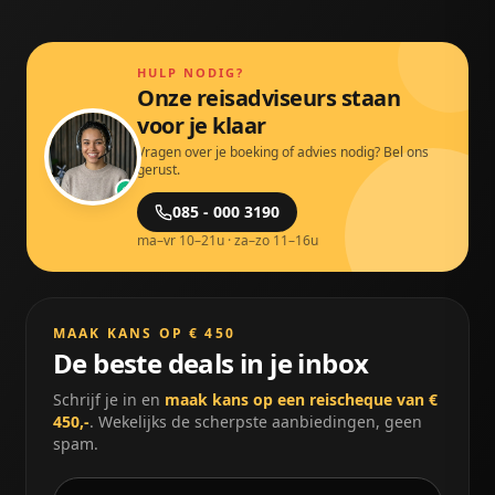
op overheid.nl welke documenten je nodig hebt.
HULP NODIG?
Onze reisadviseurs staan
voor je klaar
Vragen over je boeking of advies nodig? Bel ons
gerust.
085 - 000 3190
ma–vr 10–21u · za–zo 11–16u
MAAK KANS OP € 450
De beste deals in je inbox
Schrijf je in en
maak kans op een reischeque van €
450,-
. Wekelijks de scherpste aanbiedingen, geen
spam.