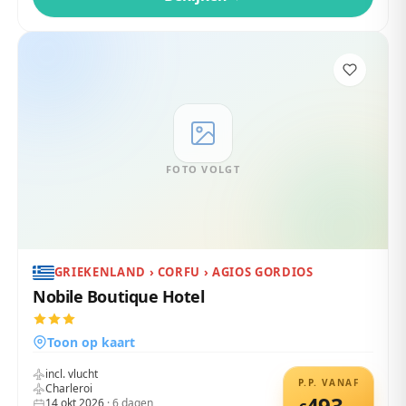
FOTO VOLGT
GRIEKENLAND › CORFU › AGIOS GORDIOS
Nobile Boutique Hotel
Toon op kaart
incl. vlucht
P.P. VANAF
Charleroi
493
14 okt 2026
·
6
dagen