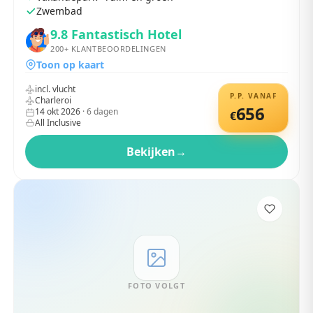
Zwembad
9.8
Fantastisch Hotel
200+
KLANTBEOORDELINGEN
Toon op kaart
incl. vlucht
P.P. VANAF
Charleroi
656
14 okt 2026
·
6
dagen
€
All Inclusive
Bekijken
→
FOTO VOLGT