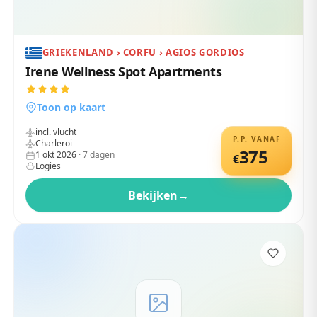
GRIEKENLAND › CORFU › AGIOS GORDIOS
Irene Wellness Spot Apartments
Toon op kaart
incl. vlucht
P.P. VANAF
Charleroi
375
1 okt 2026
·
7
dagen
€
Logies
Bekijken
→