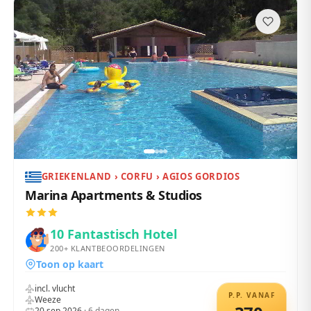
GRIEKENLAND › CORFU › AGIOS GORDIOS
Marina Apartments & Studios
10
Fantastisch Hotel
200+
KLANTBEOORDELINGEN
Toon op kaart
incl. vlucht
P.P. VANAF
Weeze
20 sep 2026
·
6
dagen