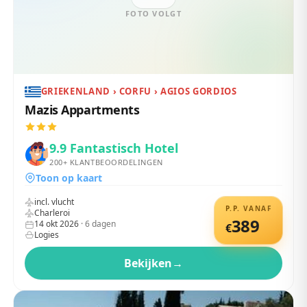
FOTO VOLGT
GRIEKENLAND › CORFU › AGIOS GORDIOS
Mazis Appartments
9.9
Fantastisch Hotel
200+
KLANTBEOORDELINGEN
Toon op kaart
incl. vlucht
P.P. VANAF
Charleroi
389
14 okt 2026
·
6
dagen
€
Logies
Bekijken
→