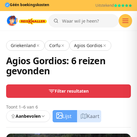
Géén boekingskosten
✓
Uitstekend
Men
Griekenland
Corfu
Agios Gordios
Agios Gordios: 6 reizen
gevonden
Filter resultaten
Toont 1–6 van 6
Lijst
Kaart
Aanbevolen