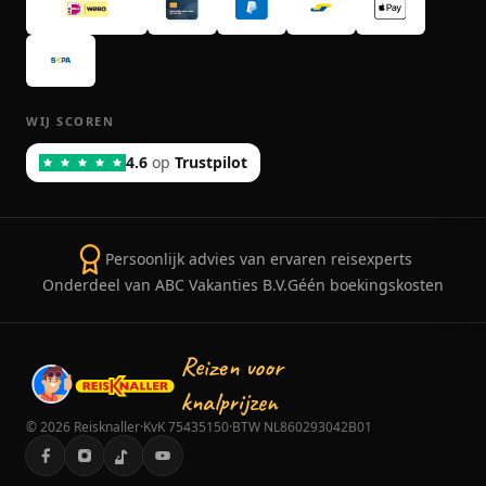
WIJ SCOREN
4.6
op
Trustpilot
Persoonlijk advies van ervaren reisexperts
Onderdeel van ABC Vakanties B.V.
Géén boekingskosten
Reizen voor
knalprijzen
©
2026
Reisknaller
·
KvK 75435150
·
BTW NL860293042B01