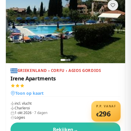
GRIEKENLAND › CORFU › AGIOS GORDIOS
Irene Apartments
Toon op kaart
incl. vlucht
P.P. VANAF
Charleroi
296
1 okt 2026
·
7
dagen
€
Logies
Bekijken
→