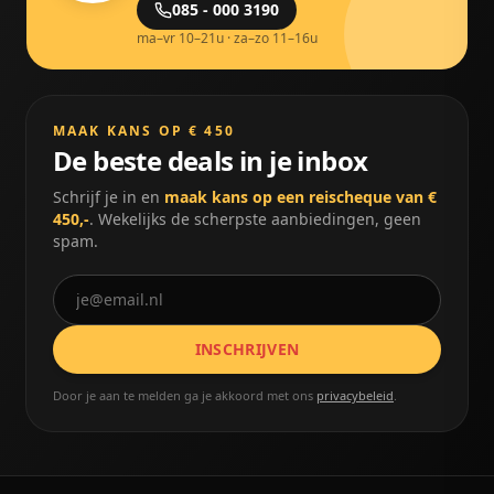
085 - 000 3190
ma–vr 10–21u · za–zo 11–16u
MAAK KANS OP € 450
De beste deals in je inbox
Schrijf je in en
maak kans op een reischeque van €
450,-
. Wekelijks de scherpste aanbiedingen, geen
spam.
INSCHRIJVEN
Door je aan te melden ga je akkoord met ons
privacybeleid
.