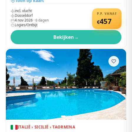
Toon op kaart
incl. vlucht
P.P. VANAF
Düsseldorf
457
4 nov 2026
·
6
dagen
€
Logies/Ontbijt
Bekijken
→
ITALIË › SICILIË › TAORMINA