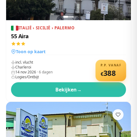
ITALIË › SICILIË › PALERMO
55 Aira
Toon op kaart
incl. vlucht
P.P. VANAF
Charleroi
388
14 nov 2026
·
6
dagen
€
Logies/Ontbijt
Bekijken
→