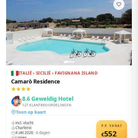
ITALIË › SICILIË › FAVIGNANA ISLAND
Camarò Residence
8.6
Geweldig Hotel
127
KLANTBEOORDELINGEN
Toon op kaart
incl. vlucht
P.P. VANAF
Charleroi
552
4 okt 2026
·
6
dagen
€
Logies