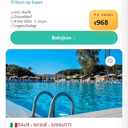
Toon op kaart
incl. vlucht
P.P. VANAF
Düsseldorf
968
4 nov 2026
·
6
dagen
€
Logies/Ontbijt
Bekijken
→
ITALIË › SICILIË › SCOGLITTI