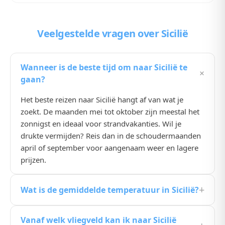
Veelgestelde vragen
over Sicilië
Wanneer is de beste tijd om naar Sicilië te
+
gaan?
Het beste reizen naar Sicilië hangt af van wat je
zoekt. De maanden mei tot oktober zijn meestal het
zonnigst en ideaal voor strandvakanties. Wil je
drukte vermijden? Reis dan in de schoudermaanden
april of september voor aangenaam weer en lagere
prijzen.
+
Wat is de gemiddelde temperatuur in Sicilië?
De gemiddelde temperatuur in Sicilië ligt in de
Vanaf welk vliegveld kan ik naar Sicilië
zomermaanden rond de 25, 30°C. In de winter koelt