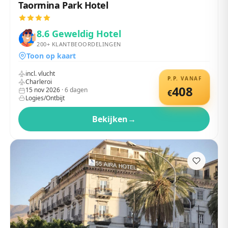
Taormina Park Hotel
8.6
Geweldig Hotel
200+
KLANTBEOORDELINGEN
Toon op kaart
incl. vlucht
P.P. VANAF
Charleroi
408
15 nov 2026
·
6
dagen
€
Logies/Ontbijt
Bekijken
→