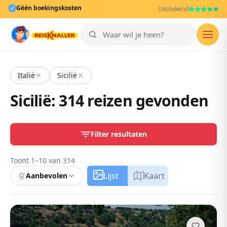
Géén boekingskosten
✓
Uitstekend
Men
Italië
Sicilië
Sicilië: 314 reizen gevonden
Filter resultaten
Toont 1–10 van 314
Lijst
Kaart
Aanbevolen