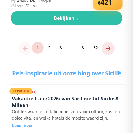
421
14 nov 2026
·
6
dagen
€
Logies/Ontbijt
Bekijken
→
1
2
3
...
31
32
Reis-inspiratie uit onze blog
over Sicilië
REISBLOG
31 JULI 2026
Vakantie Italië 2026: van Sardinië tot Sicilië &
Milaan
Ontdek waar je in Italië moet zijn voor cultuur, kust en
dolce vita, en welke hotels de moeite waard zijn.
Lees meer
→