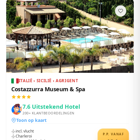
ITALIË › SICILIË › AGRIGENT
Costazzurra Museum & Spa
7.6
Uitstekend Hotel
200+
KLANTBEOORDELINGEN
Toon op kaart
incl. vlucht
P.P. VANAF
Charleroi