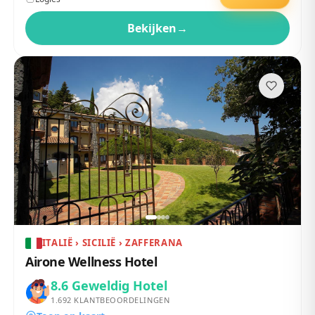
Bekijken
→
ITALIË › SICILIË › ZAFFERANA
Airone Wellness Hotel
8.6
Geweldig Hotel
1.692
KLANTBEOORDELINGEN