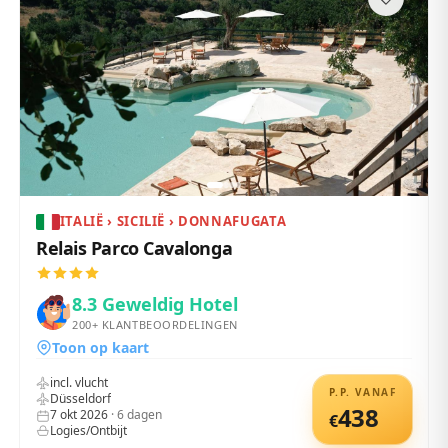
ITALIË › SICILIË › DONNAFUGATA
Relais Parco Cavalonga
8.3
Geweldig Hotel
200+
KLANTBEOORDELINGEN
Toon op kaart
incl. vlucht
P.P. VANAF
Düsseldorf
438
7 okt 2026
·
6
dagen
€
Logies/Ontbijt