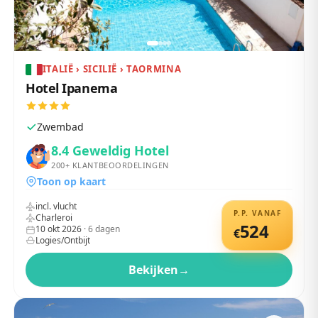
ITALIË › SICILIË › TAORMINA
Hotel Ipanema
Zwembad
8.4
Geweldig Hotel
200+
KLANTBEOORDELINGEN
Toon op kaart
incl. vlucht
P.P. VANAF
Charleroi
524
10 okt 2026
·
6
dagen
€
Logies/Ontbijt
Bekijken
→