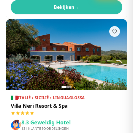
Bekijken
→
ITALIË › SICILIË › LINGUAGLOSSA
Villa Neri Resort & Spa
8.3
Geweldig Hotel
131
KLANTBEOORDELINGEN