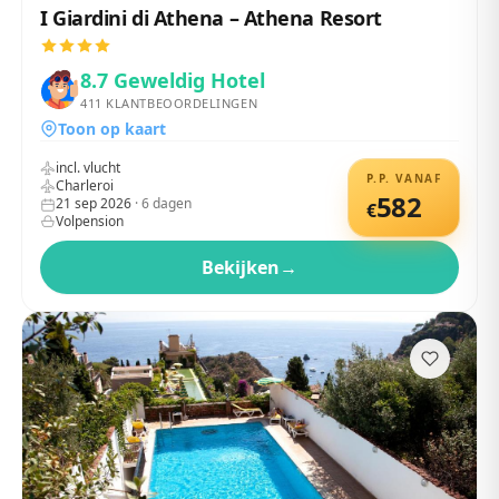
I Giardini di Athena – Athena Resort
8.7
Geweldig Hotel
411
KLANTBEOORDELINGEN
Toon op kaart
incl. vlucht
P.P. VANAF
Charleroi
582
21 sep 2026
·
6
dagen
€
Volpension
Bekijken
→