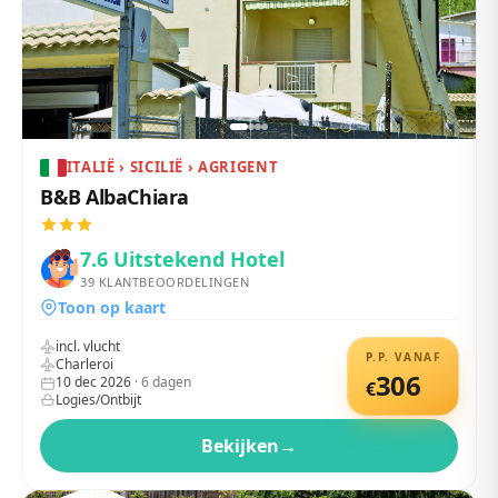
ITALIË › SICILIË › AGRIGENT
B&B AlbaChiara
7.6
Uitstekend Hotel
39
KLANTBEOORDELINGEN
Toon op kaart
incl. vlucht
P.P. VANAF
Charleroi
306
10 dec 2026
·
6
dagen
€
Logies/Ontbijt
Bekijken
→