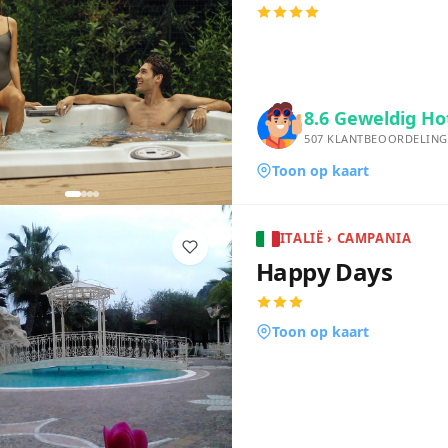
8.6
Geweldig Ho
507
KLANTBEOORDELING
Toon op kaart
ITALIË › CAMPANIA
Happy Days
Toon op kaart