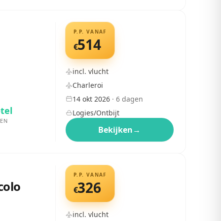
P.P. VANAF
514
€
incl. vlucht
Charleroi
14 okt 2026
·
6
dagen
tel
Logies/Ontbijt
EN
Bekijken
→
P.P. VANAF
colo
326
€
incl. vlucht