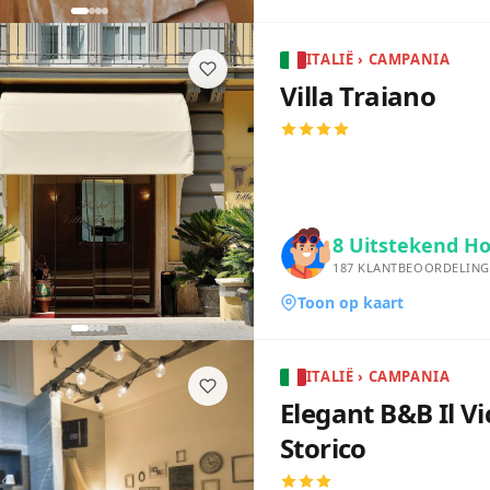
ITALIË › CAMPANIA
Villa Traiano
8
Uitstekend Ho
187
KLANTBEOORDELING
Toon op kaart
ITALIË › CAMPANIA
Elegant B&B Il Vi
Storico