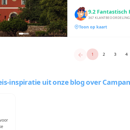
9.2
Fantastisch 
367
KLANTBEOORDELING
Toon op kaart
1
2
3
4
is-inspiratie uit onze blog
over Campan
 voor
ke