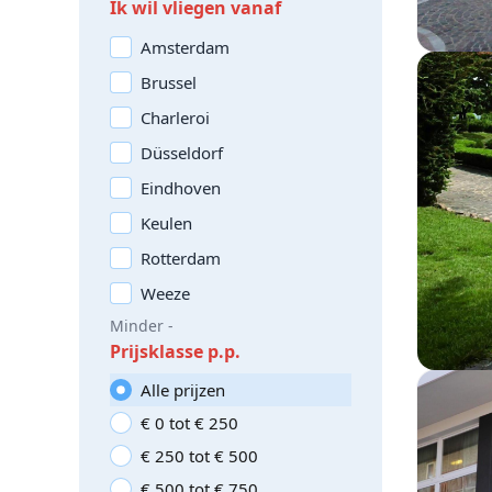
Ik wil vliegen vanaf
Amsterdam
Brussel
Charleroi
Düsseldorf
Eindhoven
Keulen
Rotterdam
Weeze
Minder -
Prijsklasse p.p.
Alle prijzen
€ 0 tot € 250
€ 250 tot € 500
€ 500 tot € 750