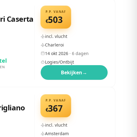
P.P. VANAF
ri Caserta
503
€
incl. vlucht
Charleroi
14 okt 2026
·
6
dagen
tel
Logies/Ontbijt
EN
Bekijken
→
P.P. VANAF
igliano
367
€
incl. vlucht
Amsterdam