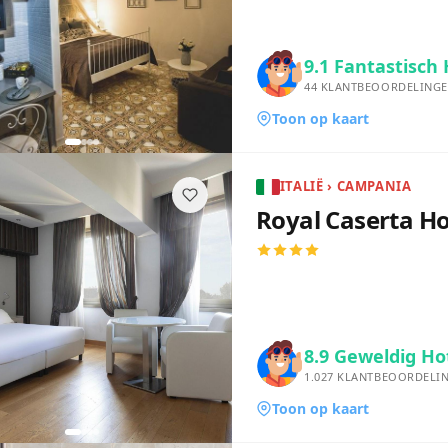
9.1
Fantastisch 
44
KLANTBEOORDELING
Toon op kaart
ITALIË › CAMPANIA
Royal Caserta Ho
8.9
Geweldig Ho
1.027
KLANTBEOORDELI
Toon op kaart