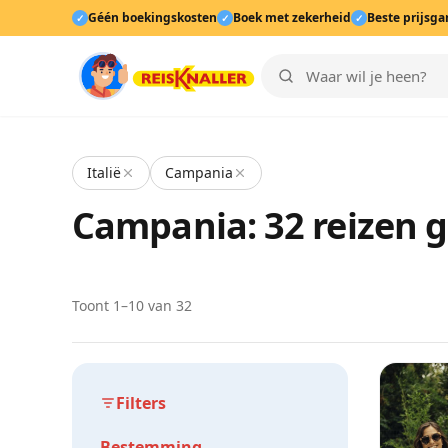
Géén boekingskosten
Boek met zekerheid
Beste prijsga
✓
✓
✓
Italië
Campania
Campania: 32 reizen 
Toont 1–10 van 32
Filters
Bestemming