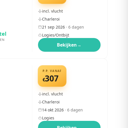
incl. vlucht
Charleroi
21 sep 2026
·
6
dagen
tel
Logies/Ontbijt
EN
Bekijken
→
P.P. VANAF
307
€
incl. vlucht
Charleroi
14 okt 2026
·
6
dagen
Logies
Bekijken
→