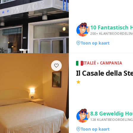
10
Fantastisch 
200+
KLANTBEOORDELIN
Toon op kaart
ITALIË › CAMPANIA
Il Casale della St
8.8
Geweldig Ho
128
KLANTBEOORDELING
Toon op kaart