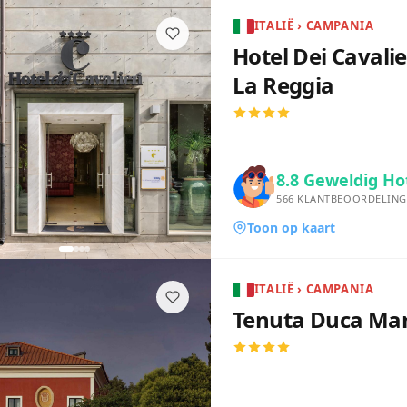
ITALIË › CAMPANIA
Hotel Dei Cavalie
La Reggia
8.8
Geweldig Ho
566
KLANTBEOORDELING
Toon op kaart
ITALIË › CAMPANIA
Tenuta Duca Mar