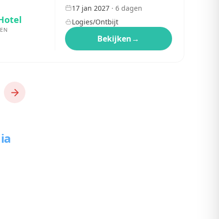
17 jan 2027
·
6
dagen
Hotel
Logies/Ontbijt
EN
Bekijken
→
ia