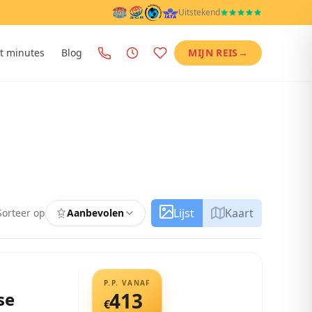
Uitstekend
t minutes
Blog
MIJN REIS
→
Lijst
Kaart
Sorteer op
Aanbevolen
P.P. VANAF
se
413
€