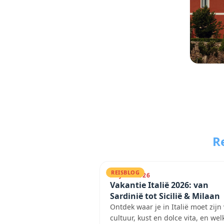
Re
REISBLOG
31 JULI 2026
Vakantie Italië 2026: van
Sardinië tot Sicilië & Milaan
Ontdek waar je in Italië moet zijn
cultuur, kust en dolce vita, en wel