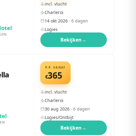
incl. vlucht
Charleroi
14 okt 2026
·
6
dagen
Hotel
Logies
GEN
Bekijken
→
P.P. VANAF
ella
365
€
incl. vlucht
Charleroi
30 aug 2026
·
6
dagen
tel
Logies/Ontbijt
EN
Bekijken
→