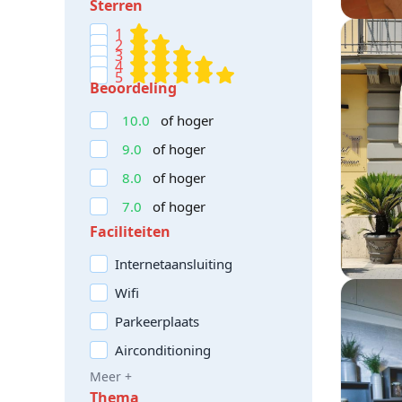
Sterren
1
2
3
4
5
Beoordeling
10.0
of hoger
9.0
of hoger
8.0
of hoger
7.0
of hoger
Faciliteiten
Internetaansluiting
Wifi
Parkeerplaats
Airconditioning
Meer +
Thema