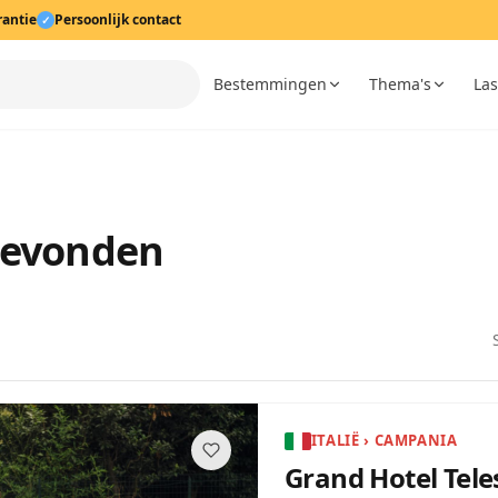
rantie
Persoonlijk contact
✓
Bestemmingen
Thema's
Las
gevonden
ITALIË › CAMPANIA
Grand Hotel Tele