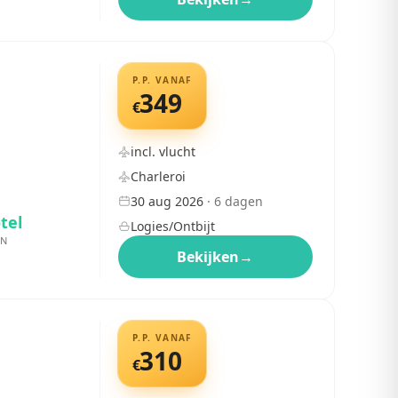
P.P. VANAF
349
€
incl. vlucht
Charleroi
30 aug 2026
·
6
dagen
tel
Logies/Ontbijt
EN
Bekijken
→
P.P. VANAF
310
€