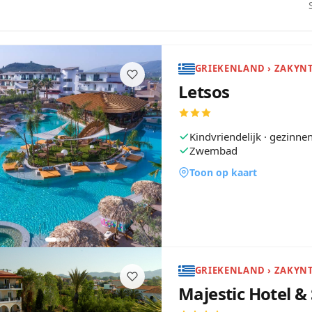
Letsos
Kindvriendelijk · gezinn
Zwembad
Toon op kaart
GRIEKENLAND › ZAKYN
Majestic Hotel &