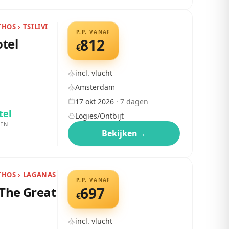
OS › TSILIVI
P.P. VANAF
otel
812
€
incl. vlucht
Amsterdam
17 okt 2026
·
7
dagen
tel
Logies/Ontbijt
EN
Bekijken
→
THOS › LAGANAS
P.P. VANAF
 The Great
697
€
incl. vlucht