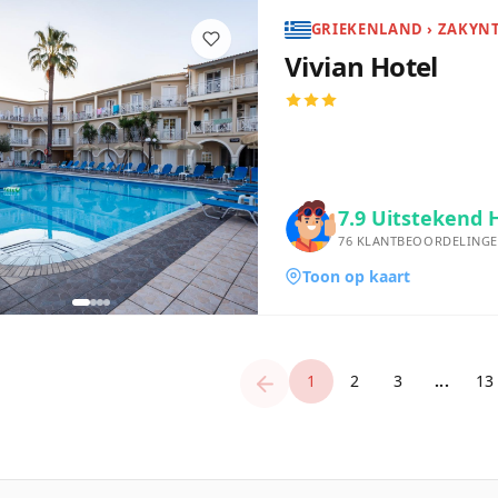
GRIEKENLAND › ZAKYN
Vivian Hotel
7.9
Uitstekend 
76
KLANTBEOORDELING
Toon op kaart
1
2
3
...
13