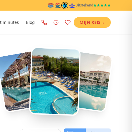
Uitstekend
t minutes
Blog
MIJN REIS
→