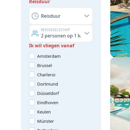
Reisduur
Reisduur
REISGEZELSCHAP
2
personen op
1
kamer
Ik wil vliegen vanaf
Amsterdam
Brussel
Charleroi
Dortmund
Düsseldorf
Eindhoven
Keulen
Münster