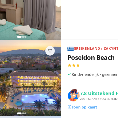
GRIEKENLAND › ZAKYN
Poseidon Beach
Kindvriendelijk · gezinn
7.8
Uitstekend 
200+
KLANTBEOORDELIN
Toon op kaart