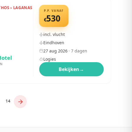
THOS › LAGANAS
P.P. VANAF
530
€
incl. vlucht
Eindhoven
27 aug 2026
·
7
dagen
Hotel
Logies
EN
Bekijken
→
14