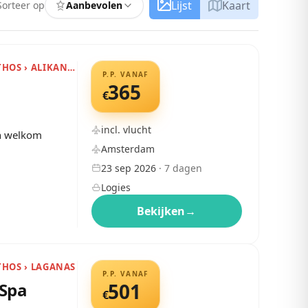
Lijst
Kaart
Sorteer op
Aanbevolen
GRIEKENLAND › ZAKYNTHOS › ALIKANAS
P.P. VANAF
365
€
incl. vlucht
en welkom
Amsterdam
23 sep 2026
·
7
dagen
Logies
Bekijken
→
THOS › LAGANAS
P.P. VANAF
 Spa
501
€