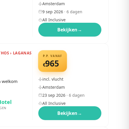
Amsterdam
9 sep 2026
·
6
dagen
All Inclusive
Bekijken
→
THOS › LAGANAS
P.P. VANAF
965
€
incl. vlucht
en welkom
Amsterdam
23 sep 2026
·
6
dagen
Hotel
All Inclusive
GEN
Bekijken
→