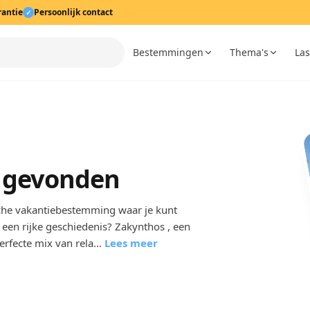
rantie
Persoonlijk contact
✓
Bestemmingen
Thema's
Las
n gevonden
sche vakantiebestemming waar je kunt
 een rijke geschiedenis? Zakynthos , een
erfecte mix van rela…
Lees meer