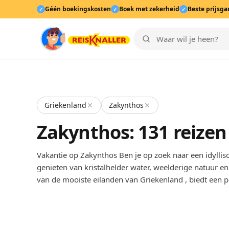
Géén boekingskosten
Boek met zekerheid
Beste prijsga
✓
✓
✓
Griekenland
Zakynthos
Zakynthos: 131 reize
Vakantie op Zakynthos Ben je op zoek naar een idylli
genieten van kristalhelder water, weelderige natuur en
van de mooiste eilanden van Griekenland , biedt een p