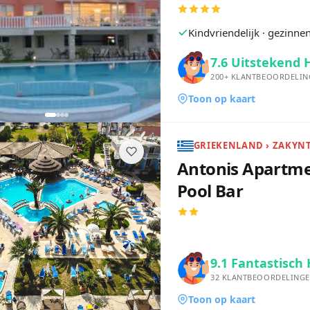
Kindvriendelijk · gezinn
7.6
Uitstekend 
200+
KLANTBEOORDELIN
Toon op kaart
Antonis Apartme
Pool Bar
9.1
Fantastisch 
32
KLANTBEOORDELING
Toon op kaart