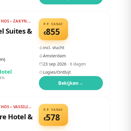
GRIEKENLAND › ZAKYNTHOS › ZAKYNTHOS
P.P. VANAF
l Suites &
855
€
incl. vlucht
Amsterdam
en)
23 sep 2026
·
6
dagen
Hotel
Logies/Ontbijt
EN
Bekijken
→
GRIEKENLAND › ZAKYNTHOS › VASSILIKOS
P.P. VANAF
re Hotel &
578
€