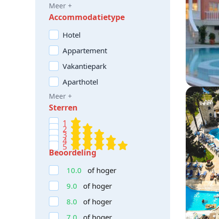
Meer +
Accommodatietype
Hotel
Appartement
Vakantiepark
Aparthotel
Meer +
Sterren
1
2
3
4
5
Beoordeling
10.0
of hoger
9.0
of hoger
8.0
of hoger
7.0
of hoger