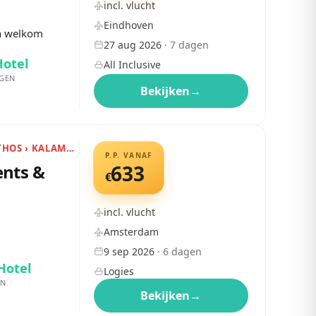
incl. vlucht
Eindhoven
en welkom
27 aug 2026
·
7
dagen
Hotel
All Inclusive
GEN
Bekijken
→
GRIEKENLAND › ZAKYNTHOS › KALAMAKI
P.P. VANAF
nts &
633
€
incl. vlucht
Amsterdam
9 sep 2026
·
6
dagen
Hotel
Logies
EN
Bekijken
→