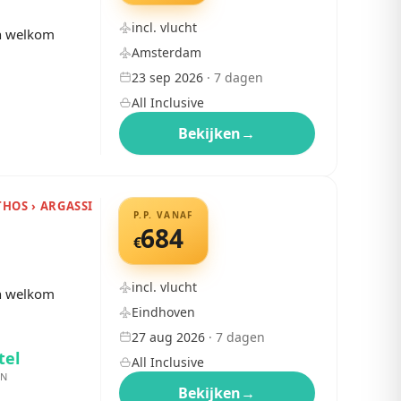
incl. vlucht
en welkom
Amsterdam
23 sep 2026
·
7
dagen
All Inclusive
Bekijken
→
HOS › ARGASSI
P.P. VANAF
684
€
incl. vlucht
en welkom
Eindhoven
27 aug 2026
·
7
dagen
tel
All Inclusive
EN
Bekijken
→