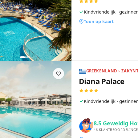
Kindvriendelijk · gezinn
Toon op kaart
GRIEKENLAND › ZAKYNT
Diana Palace
Kindvriendelijk · gezinn
8.5
Geweldig Ho
46
KLANTBEOORDELING