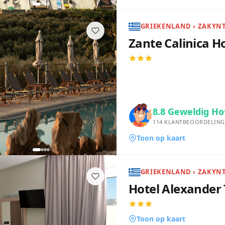
GRIEKENLAND › ZAKYNTH
Zante Calinica H
8.8
Geweldig Ho
114
KLANTBEOORDELING
Toon op kaart
GRIEKENLAND › ZAKYN
Hotel Alexander
Toon op kaart