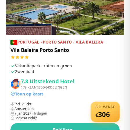
PORTUGAL › PORTO SANTO › VILA BALEIRA
Vila Baleira Porto Santo
Vakantiepark · ruim en groen
Zwembad
7.8
Uitstekend Hotel
179
KLANTBEOORDELINGEN
Toon op kaart
incl. vlucht
P.P. VANAF
Amsterdam
306
7 jan 2027
·
6
dagen
€
Logies/Ontbijt