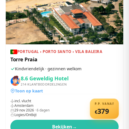
PORTUGAL › PORTO SANTO › VILA BALEIRA
Torre Praia
Kindvriendelijk · gezinnen welkom
8.6
Geweldig Hotel
214
KLANTBEOORDELINGEN
Toon op kaart
incl. vlucht
P.P. VANAF
Amsterdam
379
29 nov 2026
·
6
dagen
€
Logies/Ontbijt
Bekijken
→