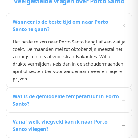
Veelgestelde vragen
over Porto Santo
Wanneer is de beste tijd om naar Porto
+
Santo te gaan?
Het beste reizen naar Porto Santo hangt af van wat je
zoekt. De maanden mei tot oktober zijn meestal het
zonnigst en ideaal voor strandvakanties. Wil je
drukte vermijden? Reis dan in de schoudermaanden
april of september voor aangenaam weer en lagere
prijzen.
Wat is de gemiddelde temperatuur in Porto
+
Santo?
De gemiddelde temperatuur in Porto Santo ligt in de
Vanaf welk vliegveld kan ik naar Porto
zomermaanden rond de 25, 30°C. In de winter koelt
+
Santo vliegen?
het wat af, maar het blijft een prima bestemming