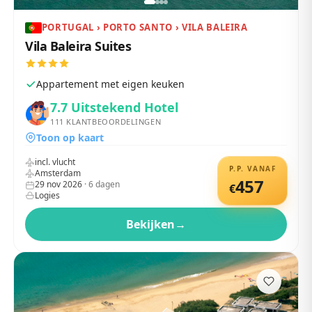
PORTUGAL › PORTO SANTO › VILA BALEIRA
Vila Baleira Suites
Appartement met eigen keuken
7.7
Uitstekend Hotel
111
KLANTBEOORDELINGEN
Toon op kaart
incl. vlucht
P.P. VANAF
Amsterdam
457
29 nov 2026
·
6
dagen
€
Logies
Bekijken
→