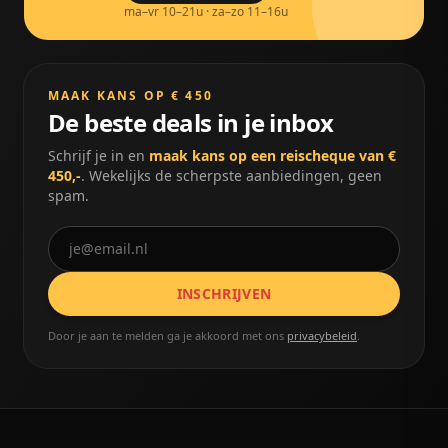
ma–vr 10–21u · za–zo 11–16u
MAAK KANS OP € 450
De beste deals in je inbox
Schrijf je in en
maak kans op een reischeque van €
450,-
. Wekelijks de scherpste aanbiedingen, geen
spam.
INSCHRIJVEN
Door je aan te melden ga je akkoord met ons
privacybeleid
.