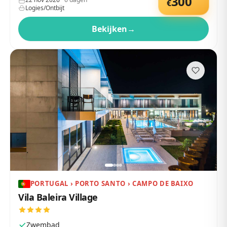
300
€
Logies/Ontbijt
Bekijken
→
PORTUGAL › PORTO SANTO › CAMPO DE BAIXO
Vila Baleira Village
Zwembad