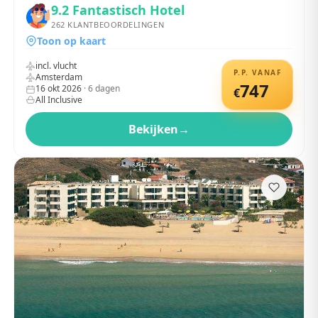
9.2
Fantastisch Hotel
262
KLANTBEOORDELINGEN
Toon op kaart
incl. vlucht
P.P. VANAF
Amsterdam
747
16 okt 2026
·
6
dagen
€
All Inclusive
Bekijken
→