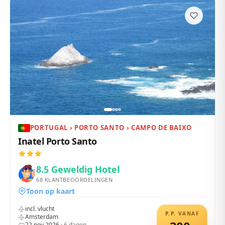
PORTUGAL › PORTO SANTO › CAMPO DE BAIXO
Inatel Porto Santo
8.5
Geweldig Hotel
68
KLANTBEOORDELINGEN
Toon op kaart
incl. vlucht
P.P. VANAF
Amsterdam
22 nov 2026
·
6
dagen