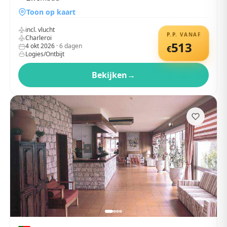
Toon op kaart
incl. vlucht
P.P. VANAF
Charleroi
513
4 okt 2026
·
6
dagen
€
Logies/Ontbijt
Bekijken
→