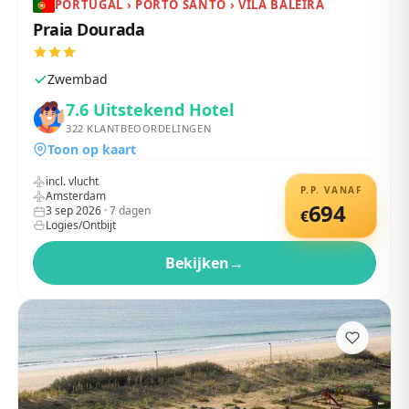
PORTUGAL › PORTO SANTO › VILA BALEIRA
Praia Dourada
Zwembad
7.6
Uitstekend Hotel
322
KLANTBEOORDELINGEN
Toon op kaart
incl. vlucht
P.P. VANAF
Amsterdam
694
3 sep 2026
·
7
dagen
€
Logies/Ontbijt
Bekijken
→