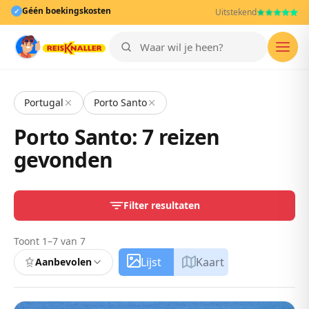
Géén boekingskosten
✓
Uitstekend
Men
Portugal
Porto Santo
Porto Santo: 7 reizen
gevonden
Filter resultaten
Toont 1–7 van 7
Lijst
Kaart
Aanbevolen