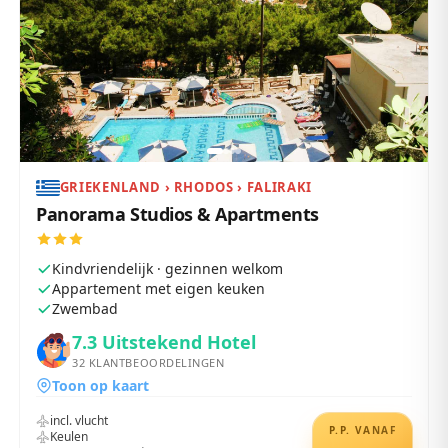
GRIEKENLAND › RHODOS › FALIRAKI
Panorama Studios & Apartments
Kindvriendelijk · gezinnen welkom
Appartement met eigen keuken
Zwembad
7.3
Uitstekend Hotel
32
KLANTBEOORDELINGEN
Toon op kaart
incl. vlucht
P.P. VANAF
Keulen