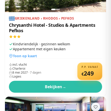
GRIEKENLAND › RHODOS › PEFKOS
Chrysanthi Hotel - Studios & Apartments
Pefkos
Kindvriendelijk · gezinnen welkom
Appartement met eigen keuken
Toon op kaart
incl. vlucht
P.P. VANAF
Charleroi
249
8 mei 2027
·
7
dagen
€
Logies
Bekijken
→