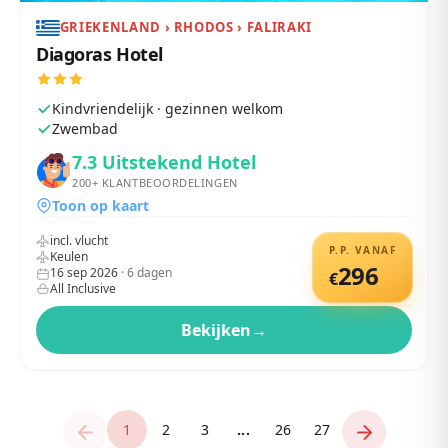
GRIEKENLAND › RHODOS › FALIRAKI
Diagoras Hotel
Kindvriendelijk · gezinnen welkom
Zwembad
7.3
Uitstekend Hotel
200+
KLANTBEOORDELINGEN
Toon op kaart
incl. vlucht
P.P. VANAF
Keulen
296
16 sep 2026
·
6
dagen
€
All Inclusive
Bekijken
→
1
2
3
...
26
27