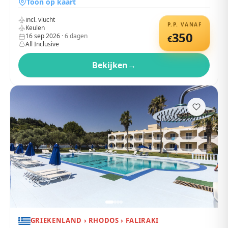
Toon op kaart
incl. vlucht
P.P. VANAF
Keulen
350
16 sep 2026
·
6
dagen
€
All Inclusive
Bekijken
→
GRIEKENLAND › RHODOS › FALIRAKI