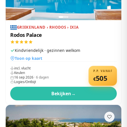
GRIEKENLAND › RHODOS › IXIA
Rodos Palace
Kindvriendelijk · gezinnen welkom
Toon op kaart
incl. vlucht
P.P. VANAF
Keulen
505
16 sep 2026
·
6
dagen
€
Logies/Ontbijt
Bekijken
→