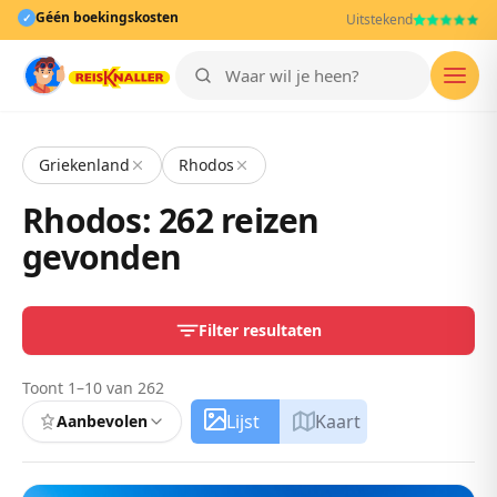
Géén boekingskosten
✓
Uitstekend
Men
Griekenland
Rhodos
Rhodos: 262 reizen
gevonden
Filter resultaten
Toont 1–10 van 262
Lijst
Kaart
Aanbevolen