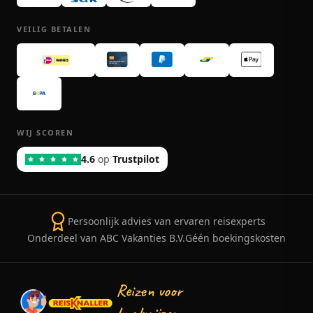
VEILIG BETALEN
WIJ SCOREN
4.6
op
Trustpilot
Persoonlijk advies van ervaren reisexperts
Onderdeel van ABC Vakanties B.V.
Géén boekingskosten
Reizen voor