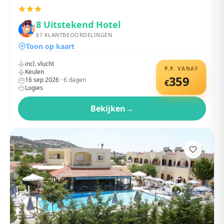
8
Uitstekend Hotel
67
KLANTBEOORDELINGEN
Toon op kaart
incl. vlucht
P.P. VANAF
Keulen
359
16 sep 2026
·
6
dagen
€
Logies
Bekijken
→