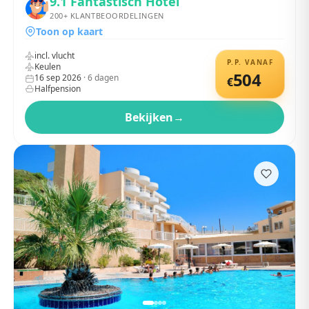
9.1
Fantastisch Hotel
200+
KLANTBEOORDELINGEN
Toon op kaart
incl. vlucht
P.P. VANAF
Keulen
504
16 sep 2026
·
6
dagen
€
Halfpension
Bekijken
→