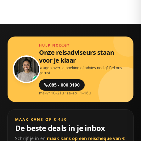
watersporten en het lokale eten. In onze blog vind je
je als Nederlander geen visum nodig: een geldig
meer tips per regio.
paspoort of identiteitskaart volstaat. Reis je naar een
bestemming buiten de EU? Check dan altijd vooraf
op overheid.nl welke documenten je nodig hebt.
HULP NODIG?
Onze reisadviseurs staan
voor je klaar
Vragen over je boeking of advies nodig? Bel ons
gerust.
085 - 000 3190
ma–vr 10–21u · za–zo 11–16u
MAAK KANS OP € 450
De beste deals in je inbox
Schrijf je in en
maak kans op een reischeque van €