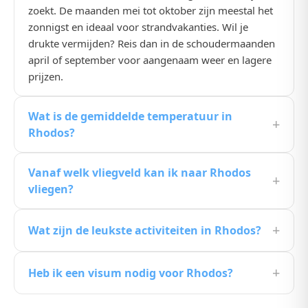
zoekt. De maanden mei tot oktober zijn meestal het
zonnigst en ideaal voor strandvakanties. Wil je
drukte vermijden? Reis dan in de schoudermaanden
april of september voor aangenaam weer en lagere
prijzen.
Wat is de gemiddelde temperatuur in
+
Rhodos?
De gemiddelde temperatuur in Rhodos ligt in de
Vanaf welk vliegveld kan ik naar Rhodos
zomermaanden rond de 25, 30°C. In de winter koelt
+
vliegen?
het wat af, maar het blijft een prima bestemming
voor wie de Nederlandse kou wil ontvluchten.
Vanuit Nederland zijn er directe vluchten naar
+
Wat zijn de leukste activiteiten in Rhodos?
Rhodos vanaf Schiphol, Eindhoven en Rotterdam.
Reisknaller toont automatisch alle beschikbare
Rhodos biedt een mix van strandvakantie, cultuur en
vliegvelden. Kies degene die het dichtst bij jou ligt of
+
Heb ik een visum nodig voor Rhodos?
natuur. Populair zijn de stadswandelingen door
met de scherpste prijs.
historische centra, dagtrips naar nationale parken,
Voor de meeste bestemmingen binnen Europa heb