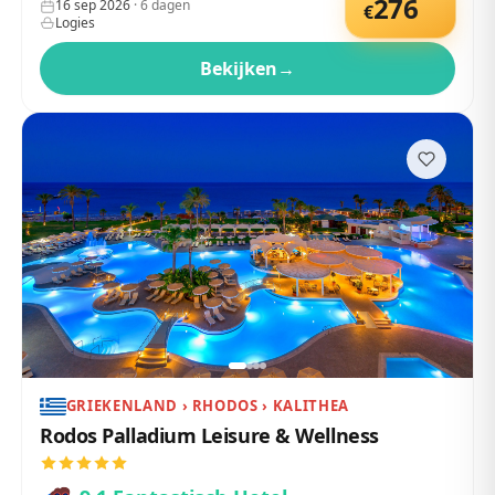
276
16 sep 2026
·
6
dagen
€
Logies
Bekijken
→
GRIEKENLAND › RHODOS › KALITHEA
Rodos Palladium Leisure & Wellness