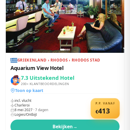
GRIEKENLAND › RHODOS › RHODOS STAD
Aquarium View Hotel
7.3
Uitstekend Hotel
200+
KLANTBEOORDELINGEN
Toon op kaart
incl. vlucht
P.P. VANAF
Charleroi
413
8 mei 2027
·
7
dagen
€
Logies/Ontbijt
Bekijken
→