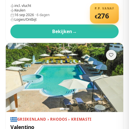
incl. vlucht
P.P. VANAF
Keulen
276
16 sep 2026
·
6
dagen
€
Logies/Ontbijt
Bekijken
→
GRIEKENLAND › RHODOS › KREMASTI
Valentino