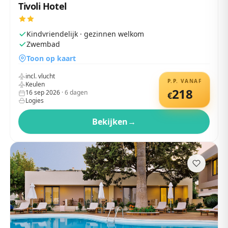
Tivoli Hotel
Kindvriendelijk · gezinnen welkom
Zwembad
Toon op kaart
incl. vlucht
P.P. VANAF
Keulen
218
16 sep 2026
·
6
dagen
€
Logies
Bekijken
→