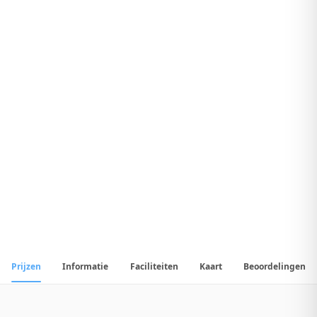
8
.
9
Geweldig Hotel
1
/
27
📷
Alle
27
foto's
Prijzen
Informatie
Faciliteiten
Kaart
Beoordelingen