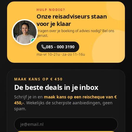
HULP NODIG?
Onze reisadviseurs staan
voor je klaar
Vragen over je boeking of advies nodig? Bel ons
gerust.
085 - 000 3190
ma–vr 10–21u · za–zo 11–16u
MAAK KANS OP € 450
De beste deals in je inbox
Schrijf je in en
maak kans op een reischeque van €
450,-
. Wekelijks de scherpste aanbiedingen, geen
spam.