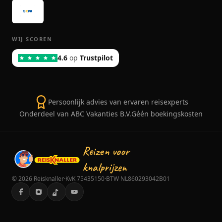
WIJ SCOREN
4.6
op
Trustpilot
Persoonlijk advies van ervaren reisexperts
Onderdeel van ABC Vakanties B.V.
Géén boekingskosten
Reizen voor
knalprijzen
©
2026
Reisknaller
·
KvK 75435150
·
BTW NL860293042B01