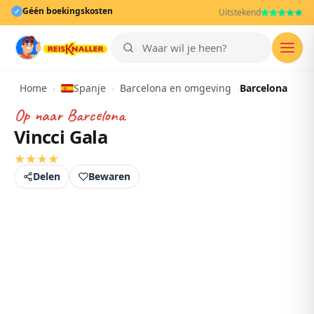
Géén boekingskosten
✓
Uitstekend
Men
Home
›
Spanje
›
Barcelona en omgeving
›
Barcelona
Op naar
Barcelona
Vincci Gala
★
★
★
★
Delen
Bewaren