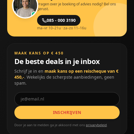
Vragen over je boeking of advies nodig? Bel ons
gerust.
085 - 000 3190
ma–vr 10–21u · za–zo 11–16u
MAAK KANS OP € 450
De beste deals in je inbox
Schrijf je in en
maak kans op een reischeque van €
450,-
. Wekelijks de scherpste aanbiedingen, geen
spam.
INSCHRIJVEN
Door je aan te melden ga je akkoord met ons
privacybeleid
.