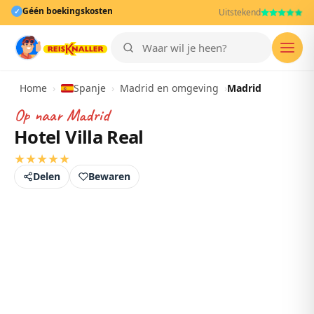
Géén boekingskosten
✓
Uitstekend
Men
Home
›
Spanje
›
Madrid en omgeving
›
Madrid
Op naar
Madrid
Hotel Villa Real
★
★
★
★
★
Delen
Bewaren