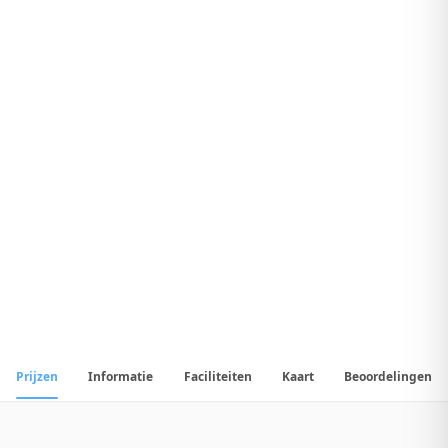
9
.
1
Fantastisch Hotel
1
/
26
📷
Alle
26
foto's
Prijzen
Informatie
Faciliteiten
Kaart
Beoordelingen