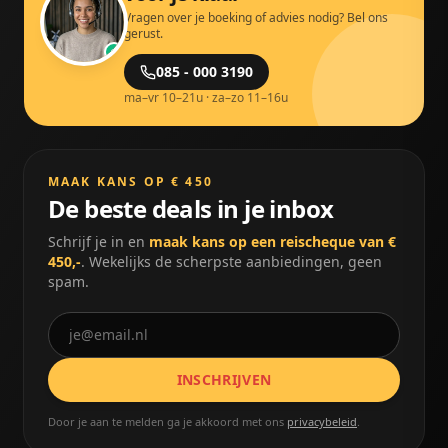
Vragen over je boeking of advies nodig? Bel ons
gerust.
085 - 000 3190
ma–vr 10–21u · za–zo 11–16u
MAAK KANS OP € 450
De beste deals in je inbox
Schrijf je in en
maak kans op een reischeque van €
450,-
. Wekelijks de scherpste aanbiedingen, geen
spam.
INSCHRIJVEN
Door je aan te melden ga je akkoord met ons
privacybeleid
.