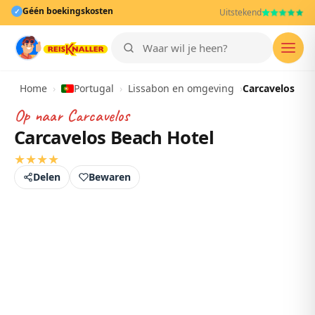
Géén boekingskosten
✓
Uitstekend
Men
Home
›
Portugal
›
Lissabon en omgeving
›
Carcavelos
Op naar
Carcavelos
Carcavelos Beach Hotel
★
★
★
★
Delen
Bewaren