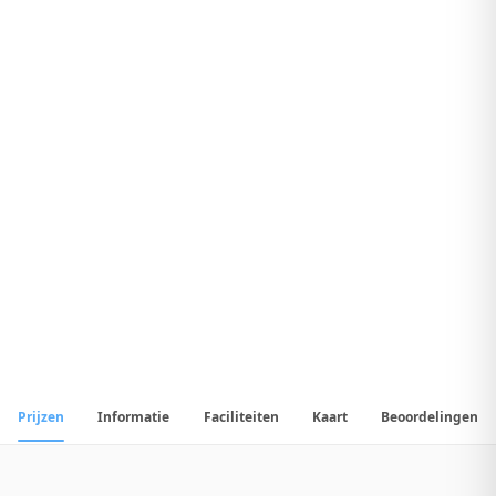
7
.
4
Uitstekend Hotel
1
/
14
📷
Alle
14
foto's
Prijzen
Informatie
Faciliteiten
Kaart
Beoordelingen