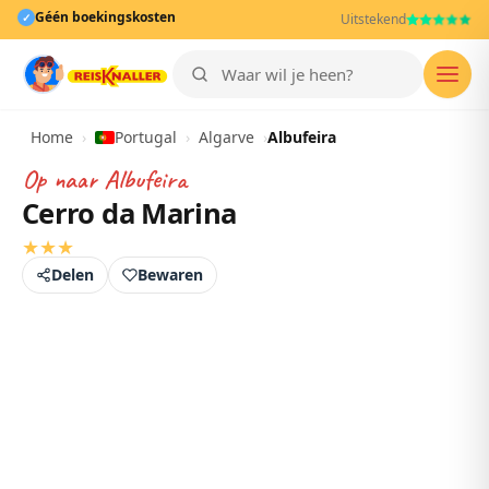
Géén boekingskosten
✓
Uitstekend
Men
Home
›
Portugal
›
Algarve
›
Albufeira
Op naar
Albufeira
Cerro da Marina
★
★
★
Delen
Bewaren