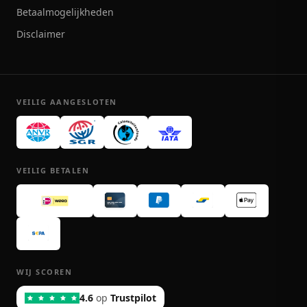
Betaalmogelijkheden
Disclaimer
VEILIG AANGESLOTEN
VEILIG BETALEN
WIJ SCOREN
4.6
op
Trustpilot