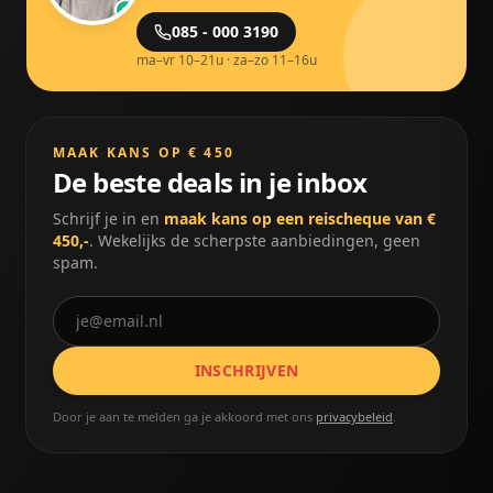
085 - 000 3190
ma–vr 10–21u · za–zo 11–16u
MAAK KANS OP € 450
De beste deals in je inbox
Schrijf je in en
maak kans op een reischeque van €
450,-
. Wekelijks de scherpste aanbiedingen, geen
spam.
INSCHRIJVEN
Door je aan te melden ga je akkoord met ons
privacybeleid
.