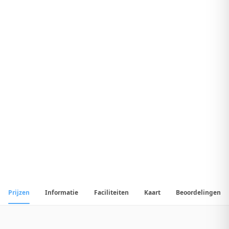
9
.
4
Fantastisch Hotel
1
/
13
📷
Alle
13
foto's
Prijzen
Informatie
Faciliteiten
Kaart
Beoordelingen