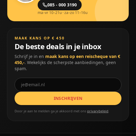
085 - 000 3190
ma–vr 10–21u · za–zo 11–16u
MAAK KANS OP € 450
De beste deals in je inbox
Schrijf je in en
maak kans op een reischeque van €
450,-
. Wekelijks de scherpste aanbiedingen, geen
spam.
INSCHRIJVEN
Door je aan te melden ga je akkoord met ons
privacybeleid
.