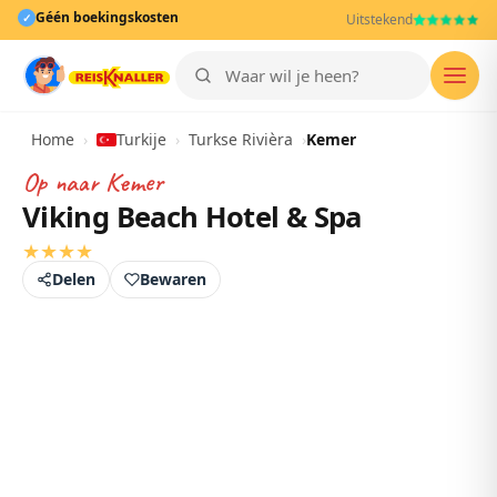
Géén boekingskosten
✓
Uitstekend
Men
Home
›
Turkije
›
Turkse Rivièra
›
Kemer
Op naar
Kemer
Viking Beach Hotel & Spa
★
★
★
★
Delen
Bewaren