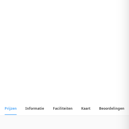
7
.
9
Uitstekend Hotel
1
/
14
📷
Alle
14
foto's
Prijzen
Informatie
Faciliteiten
Kaart
Beoordelingen