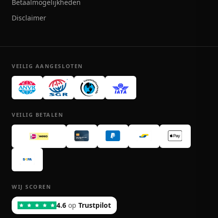
Betaalmogelijkheden
Disclaimer
VEILIG AANGESLOTEN
VEILIG BETALEN
WIJ SCOREN
4.6
op
Trustpilot