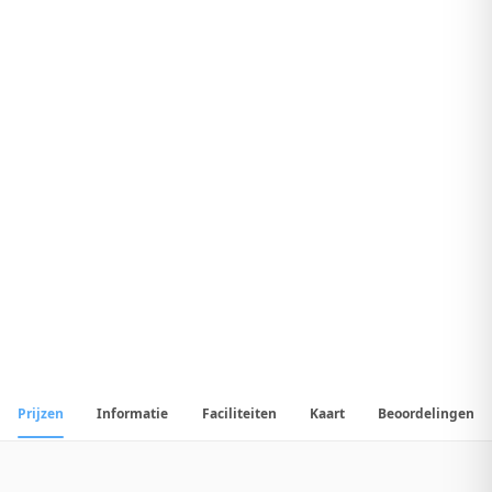
8
.
7
Geweldig Hotel
1
/
30
📷
Alle
30
foto's
Prijzen
Informatie
Faciliteiten
Kaart
Beoordelingen