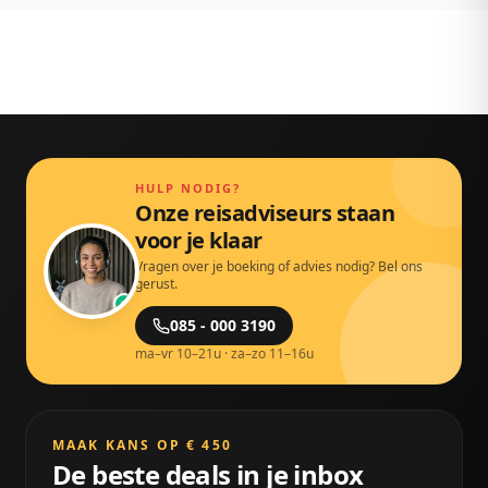
HULP NODIG?
Onze reisadviseurs staan
voor je klaar
Vragen over je boeking of advies nodig? Bel ons
gerust.
085 - 000 3190
ma–vr 10–21u · za–zo 11–16u
MAAK KANS OP € 450
De beste deals in je inbox