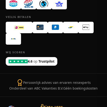
VEILIG BETALEN
WIJ SCOREN
4.6
op
Trustpilot
Persoonlijk advies van ervaren reisexperts
Onderdeel van ABC Vakanties B.V.
Géén boekingskosten
Reizen voor