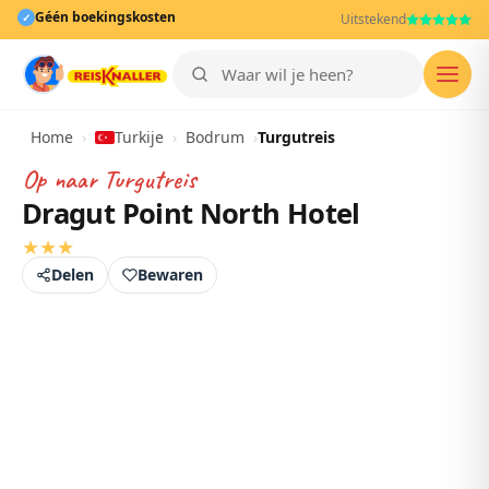
Géén boekingskosten
✓
Uitstekend
Men
Home
›
Turkije
›
Bodrum
›
Turgutreis
Op naar
Turgutreis
Dragut Point North Hotel
★
★
★
Delen
Bewaren