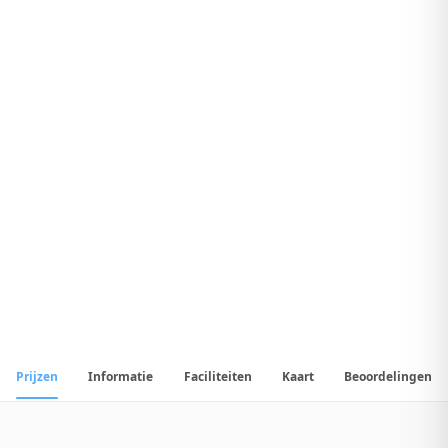
8
.
8
Geweldig Hotel
1
/
17
📷
Alle
17
foto's
Prijzen
Informatie
Faciliteiten
Kaart
Beoordelingen