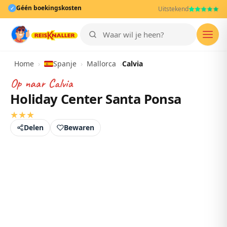
Géén boekingskosten
✓
Uitstekend
Men
Home
›
Spanje
›
Mallorca
›
Calvia
Op naar
Calvia
Holiday Center Santa Ponsa
★
★
★
Delen
Bewaren