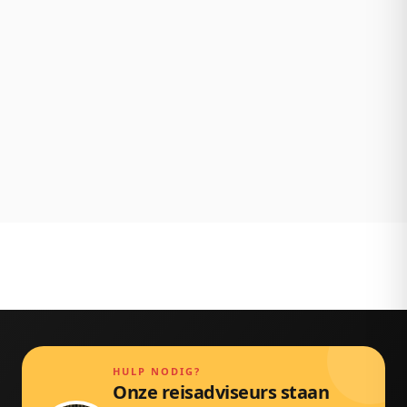
Wat je ziet is wat je betaalt. Geen verrassingen
achteraf.
NL klantenservice
Persoonlijk bereikbaar via chat, mail en telefoon.
Gewoon door echte mensen.
HULP NODIG?
Onze reisadviseurs staan