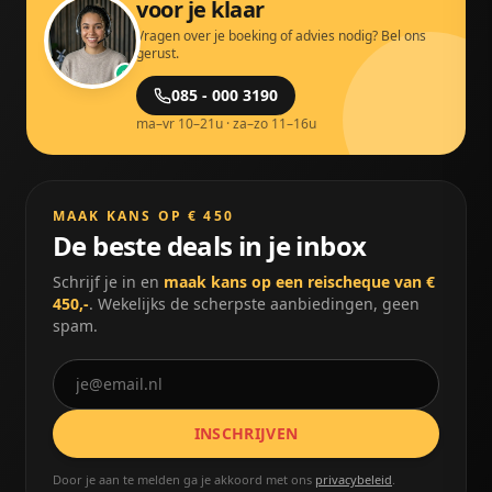
voor je klaar
Vragen over je boeking of advies nodig? Bel ons
gerust.
085 - 000 3190
ma–vr 10–21u · za–zo 11–16u
MAAK KANS OP € 450
De beste deals in je inbox
Schrijf je in en
maak kans op een reischeque van €
450,-
. Wekelijks de scherpste aanbiedingen, geen
spam.
INSCHRIJVEN
Door je aan te melden ga je akkoord met ons
privacybeleid
.