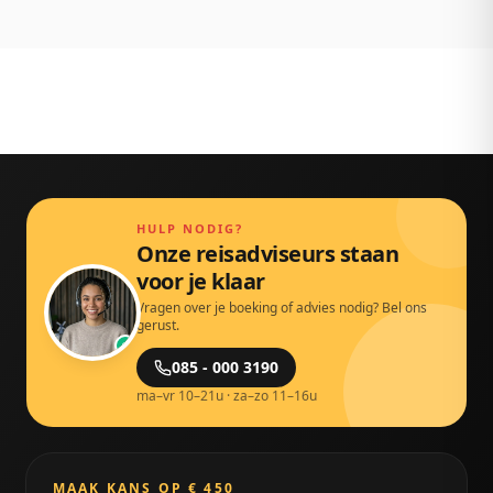
HULP NODIG?
Onze reisadviseurs staan
voor je klaar
Vragen over je boeking of advies nodig? Bel ons
gerust.
085 - 000 3190
ma–vr 10–21u · za–zo 11–16u
MAAK KANS OP € 450