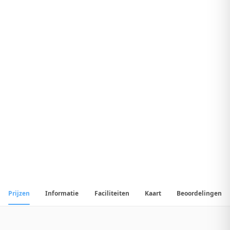
8
.
Uitstekend Hotel
1
/
20
📷
Alle
20
foto's
Prijzen
Informatie
Faciliteiten
Kaart
Beoordelingen