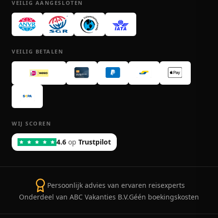
VEILIG AANGESLOTEN
VEILIG BETALEN
WIJ SCOREN
4.6
op
Trustpilot
Persoonlijk advies van ervaren reisexperts
Onderdeel van ABC Vakanties B.V.
Géén boekingskosten