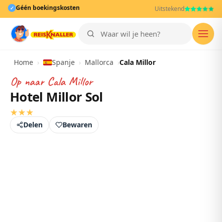
Géén boekingskosten
✓
Uitstekend
Men
Home
›
Spanje
›
Mallorca
›
Cala Millor
Op naar
Cala Millor
Hotel Millor Sol
★
★
★
Delen
Bewaren