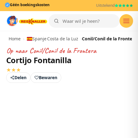
Géén boekingskosten
✓
Uitstekend
Men
Home
›
Spanje
›
Costa de la Luz
›
Conil/Conil de la Frontera
Op naar
Conil/Conil de la Frontera
Cortijo Fontanilla
★
★
★
Delen
Bewaren