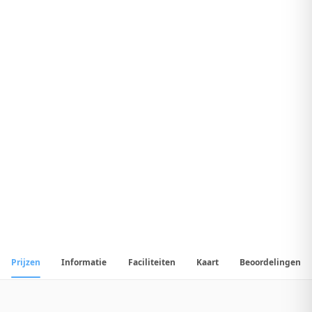
8
.
Uitstekend Hotel
1
/
45
📷
Alle
45
foto's
Prijzen
Informatie
Faciliteiten
Kaart
Beoordelingen