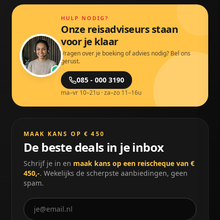
HULP NODIG?
Onze reisadviseurs staan
voor je klaar
Vragen over je boeking of advies nodig? Bel ons
gerust.
085 - 000 3190
ma–vr 10–21u · za–zo 11–16u
MAAK KANS OP € 450
De beste deals in je inbox
Schrijf je in en
maak kans op een reischeque van €
450,-
. Wekelijks de scherpste aanbiedingen, geen
spam.