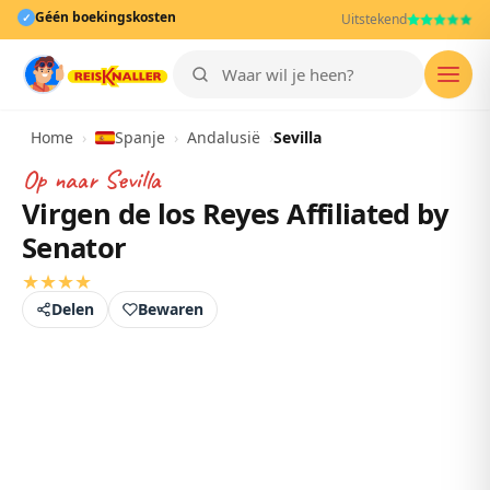
Géén boekingskosten
✓
Uitstekend
Men
Home
›
Spanje
›
Andalusië
›
Sevilla
Op naar
Sevilla
Virgen de los Reyes Affiliated by
Senator
★
★
★
★
Delen
Bewaren