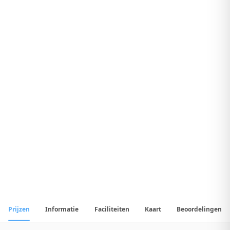
8
.
4
Geweldig Hotel
1
/
23
📷
Alle
23
foto's
Prijzen
Informatie
Faciliteiten
Kaart
Beoordelingen