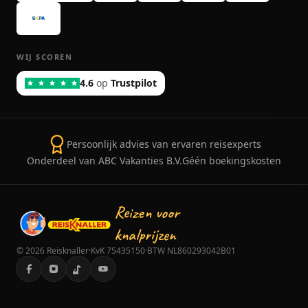
WIJ SCOREN
4.6
op
Trustpilot
Persoonlijk advies van ervaren reisexperts
Onderdeel van ABC Vakanties B.V.
Géén boekingskosten
Reizen voor
knalprijzen
©
2026
Reisknaller
·
KvK 75435150
·
BTW NL860293042B01