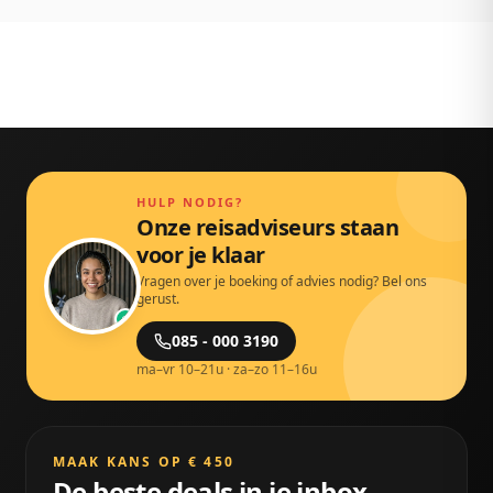
HULP NODIG?
Onze reisadviseurs staan
voor je klaar
Vragen over je boeking of advies nodig? Bel ons
gerust.
085 - 000 3190
ma–vr 10–21u · za–zo 11–16u
MAAK KANS OP € 450
De beste deals in je inbox