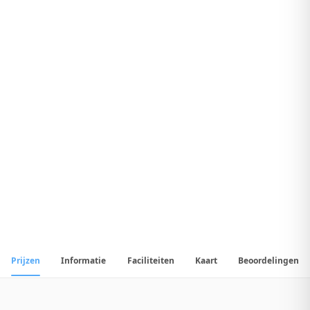
8
.
Uitstekend Hotel
1
/
20
📷
Alle
20
foto's
Prijzen
Informatie
Faciliteiten
Kaart
Beoordelingen