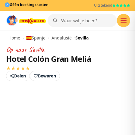
Géén boekingskosten
✓
Uitstekend
Men
Home
›
Spanje
›
Andalusië
›
Sevilla
Op naar
Sevilla
Hotel Colón Gran Meliá
★
★
★
★
★
Delen
Bewaren