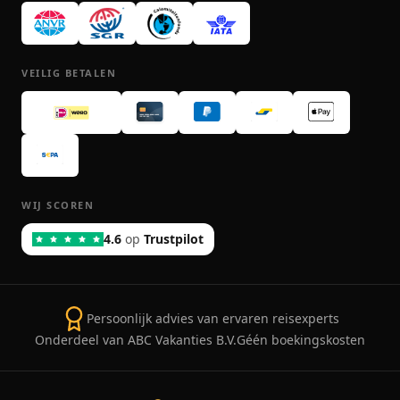
VEILIG BETALEN
WIJ SCOREN
4.6
op
Trustpilot
Persoonlijk advies van ervaren reisexperts
Onderdeel van ABC Vakanties B.V.
Géén boekingskosten