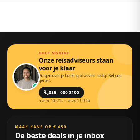
HULP NODIG?
Onze reisadviseurs staan
voor je klaar
Vragen over je boeking of advies nodig? Bel ons
gerust.
085 - 000 3190
ma–vr 10–21u · za–zo 11–16u
MAAK KANS OP € 450
De beste deals in je inbox