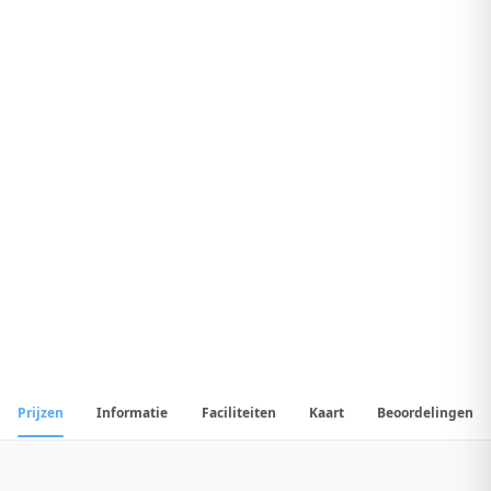
9
.
1
Fantastisch Hotel
1
/
11
📷
Alle
11
foto's
Prijzen
Informatie
Faciliteiten
Kaart
Beoordelingen