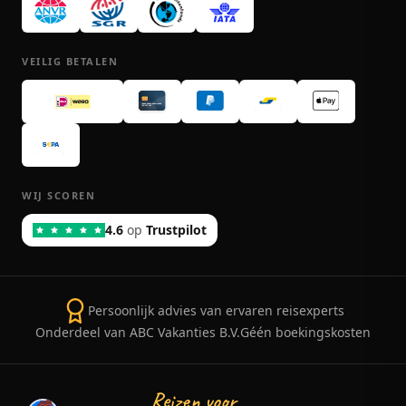
VEILIG BETALEN
WIJ SCOREN
4.6
op
Trustpilot
Persoonlijk advies van ervaren reisexperts
Onderdeel van ABC Vakanties B.V.
Géén boekingskosten
Reizen voor