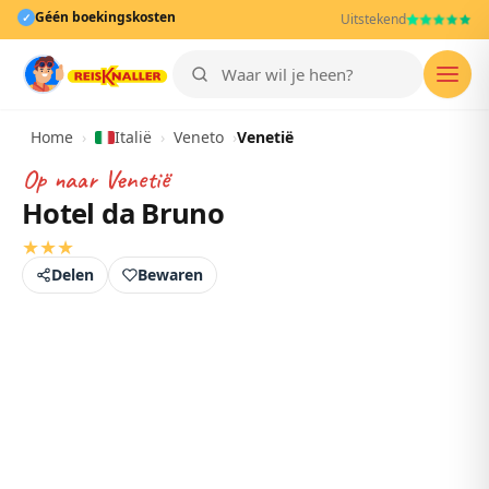
Géén boekingskosten
✓
Uitstekend
Men
Home
›
Italië
›
Veneto
›
Venetië
Op naar
Venetië
Hotel da Bruno
★
★
★
Delen
Bewaren