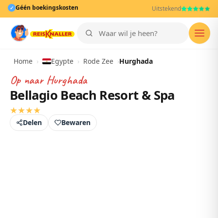
Géén boekingskosten
✓
Uitstekend
Men
Home
›
Egypte
›
Rode Zee
›
Hurghada
Op naar
Hurghada
Bellagio Beach Resort & Spa
★
★
★
★
Delen
Bewaren