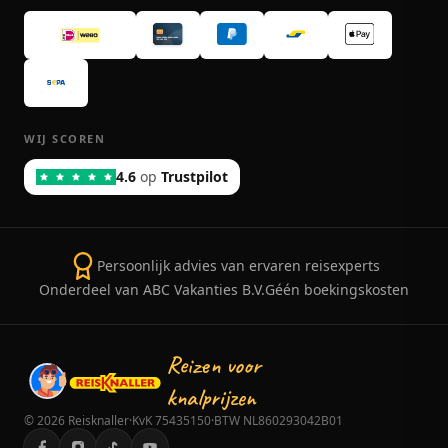
WIJ SCOREN
4.6
op
Trustpilot
Persoonlijk advies van ervaren reisexperts
Onderdeel van ABC Vakanties B.V.
Géén boekingskosten
Reizen voor
knalprijzen
©
2026
Reisknaller
·
KvK 75435150
·
BTW NL860293042B01