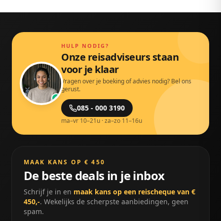
HULP NODIG?
Onze reisadviseurs staan
voor je klaar
Vragen over je boeking of advies nodig? Bel ons
gerust.
085 - 000 3190
ma–vr 10–21u · za–zo 11–16u
MAAK KANS OP € 450
De beste deals in je inbox
Schrijf je in en
maak kans op een reischeque van €
450,-
. Wekelijks de scherpste aanbiedingen, geen
spam.