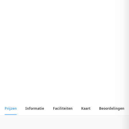
7
.
9
Uitstekend Hotel
1
/
46
📷
Alle
46
foto's
Prijzen
Informatie
Faciliteiten
Kaart
Beoordelingen