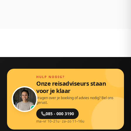
Persoonlijk bereikbaar via chat, mail en telefoon.
Gewoon door echte mensen.
HULP NODIG?
Onze reisadviseurs staan
voor je klaar
Vragen over je boeking of advies nodig? Bel ons
gerust.
085 - 000 3190
ma–vr 10–21u · za–zo 11–16u