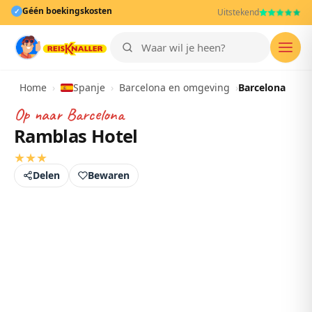
Géén boekingskosten
✓
Uitstekend
Men
Home
›
Spanje
›
Barcelona en omgeving
›
Barcelona
Op naar
Barcelona
Ramblas Hotel
★
★
★
Delen
Bewaren