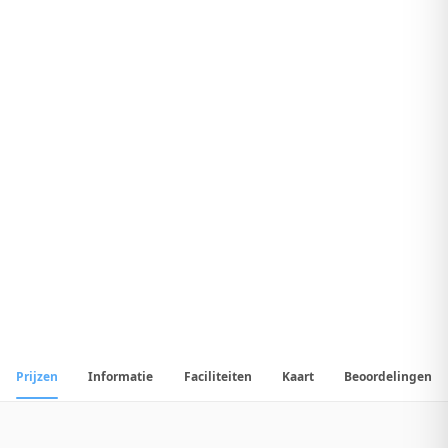
7
.
3
Uitstekend Hotel
1
/
18
📷
Alle
18
foto's
Prijzen
Informatie
Faciliteiten
Kaart
Beoordelingen