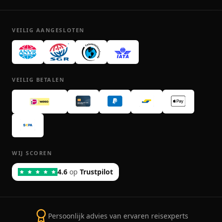
VEILIG AANGESLOTEN
VEILIG BETALEN
WIJ SCOREN
4.6
op
Trustpilot
Persoonlijk advies van ervaren reisexperts