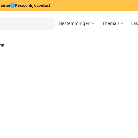
rantie
Persoonlijk contact
✓
Bestemmingen
Thema's
Las
na