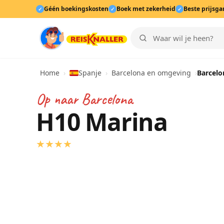
Géén boekingskosten
Boek met zekerheid
Beste prijsga
✓
✓
✓
Home
›
Spanje
›
Barcelona en omgeving
›
Barcelo
Op naar
Barcelona
H10 Marina
★
★
★
★