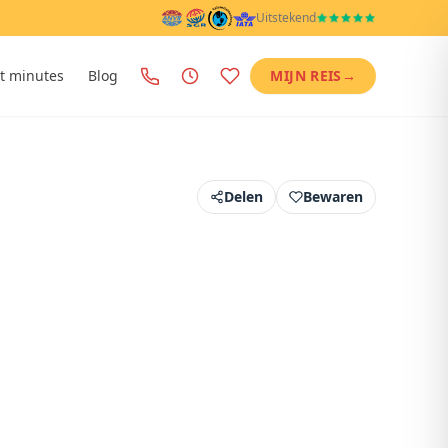
Uitstekend
t minutes
Blog
MIJN REIS
→
Delen
Bewaren