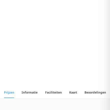
7
.
4
Uitstekend Hotel
1
/
18
📷
Alle
18
foto's
Prijzen
Informatie
Faciliteiten
Kaart
Beoordelingen