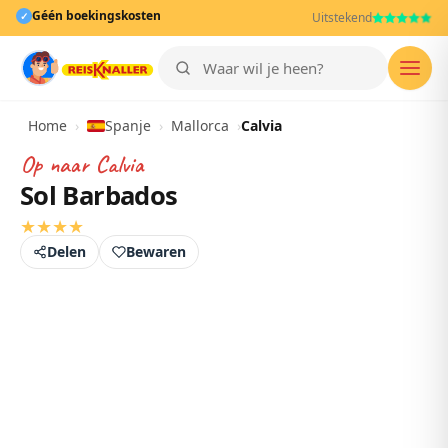
Géén boekingskosten
✓
Uitstekend
Men
Home
›
Spanje
›
Mallorca
›
Calvia
Op naar
Calvia
Sol Barbados
★
★
★
★
Delen
Bewaren