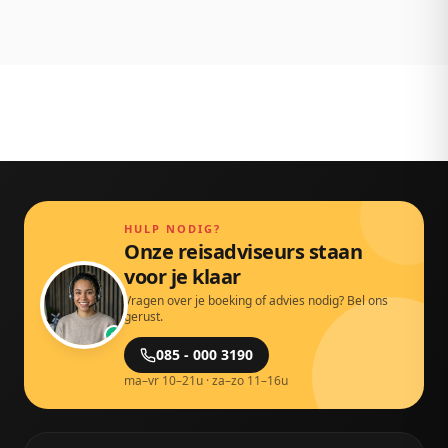
Gewoon door echte mensen.
HULP NODIG?
Onze reisadviseurs staan
voor je klaar
Vragen over je boeking of advies nodig? Bel ons
gerust.
085 - 000 3190
ma–vr 10–21u · za–zo 11–16u