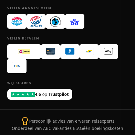
VEILIG AANGESLOTEN
VEILIG BETALEN
WIJ SCOREN
4.6
op
Trustpilot
Persoonlijk advies van ervaren reisexperts
Onderdeel van ABC Vakanties B.V.
Géén boekingskosten