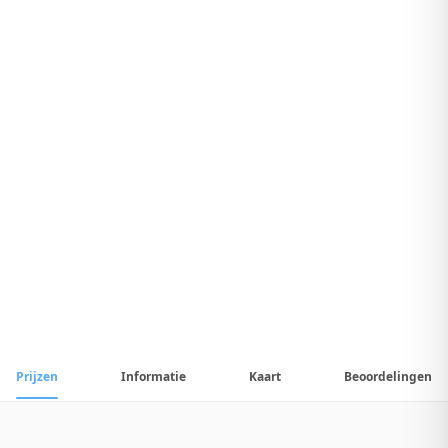
9
.
1
Fantastisch Hotel
1
/
21
📷
Alle
21
foto's
Prijzen
Informatie
Kaart
Beoordelingen