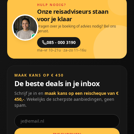
HULP NODIG?
Onze reisadviseurs staan
voor je klaar
Vragen over je boeking of advies nodig? Bel ons
gerust.
085 - 000 3190
ma–vr 10–21u · za–zo 11–16u
MAAK KANS OP € 450
De beste deals in je inbox
Schrijf je in en
maak kans op een reischeque van €
450,-
. Wekelijks de scherpste aanbiedingen, geen
spam.