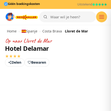
Géén boekingskosten
✓
Uitstekend
Men
Home
›
Spanje
›
Costa Brava
›
Lloret de Mar
Op naar
Lloret de Mar
Hotel Delamar
★
★
★
★
Delen
Bewaren