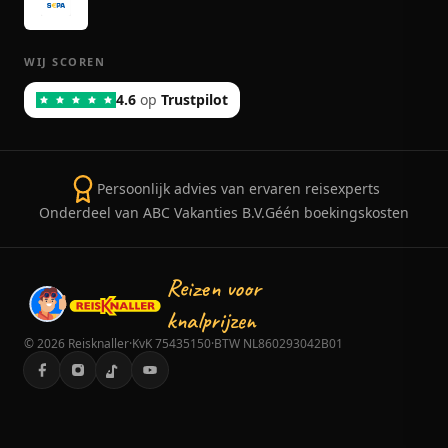
WIJ SCOREN
4.6
op
Trustpilot
Persoonlijk advies van ervaren reisexperts
Onderdeel van ABC Vakanties B.V.
Géén boekingskosten
Reizen voor
knalprijzen
©
2026
Reisknaller
·
KvK 75435150
·
BTW NL860293042B01