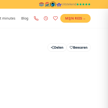
Uitstekend
t minutes
Blog
MIJN REIS
→
Delen
Bewaren