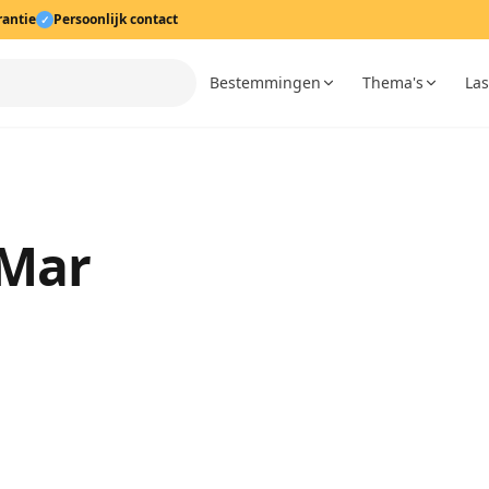
rantie
Persoonlijk contact
✓
Bestemmingen
Thema's
Las
 Mar