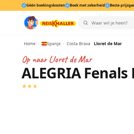
Géén boekingskosten
Boek met zekerheid
Beste prijsga
✓
✓
✓
Home
›
Spanje
›
Costa Brava
›
Lloret de Mar
Op naar
Lloret de Mar
ALEGRIA Fenals
★
★
★