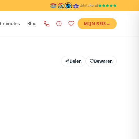
Uitstekend
t minutes
Blog
MIJN REIS
→
Delen
Bewaren