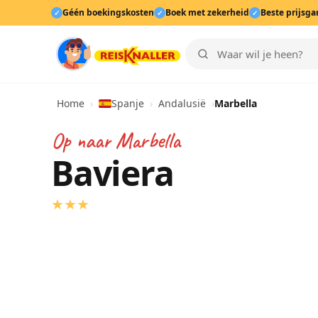
Géén boekingskosten
Boek met zekerheid
Beste prijsga
✓
✓
✓
Home
›
Spanje
›
Andalusië
›
Marbella
Op naar
Marbella
Baviera
★
★
★