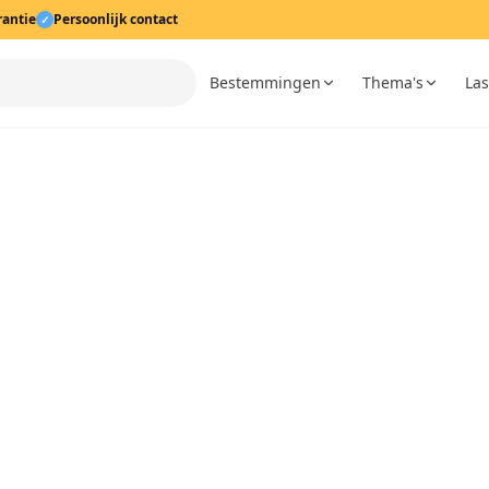
rantie
Persoonlijk contact
✓
Bestemmingen
Thema's
Las