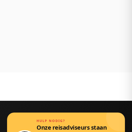
Wat je ziet is wat je betaalt. Geen verrassingen
achteraf.
NL klantenservice
Persoonlijk bereikbaar via chat, mail en telefoon.
Gewoon door echte mensen.
HULP NODIG?
Onze reisadviseurs staan