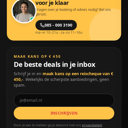
voor je klaar
Vragen over je boeking of advies nodig? Bel ons
gerust.
085 - 000 3190
ma–vr 10–21u · za–zo 11–16u
MAAK KANS OP € 450
De beste deals in je inbox
Schrijf je in en
maak kans op een reischeque van €
450,-
. Wekelijks de scherpste aanbiedingen, geen
spam.
INSCHRIJVEN
Door je aan te melden ga je akkoord met ons
privacybeleid
.