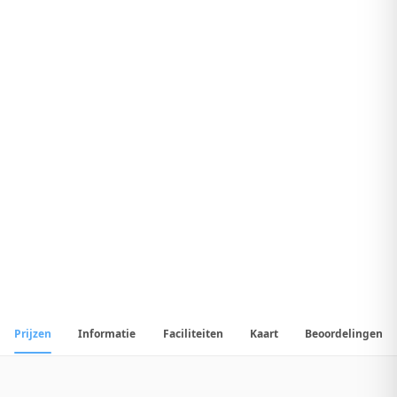
8
.
3
Geweldig Hotel
1
/
14
📷
Alle
14
foto's
Prijzen
Informatie
Faciliteiten
Kaart
Beoordelingen