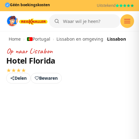
Géén boekingskosten
✓
Uitstekend
Men
Home
›
Portugal
›
Lissabon en omgeving
›
Lissabon
Op naar
Lissabon
Hotel Florida
★
★
★
★
Delen
Bewaren