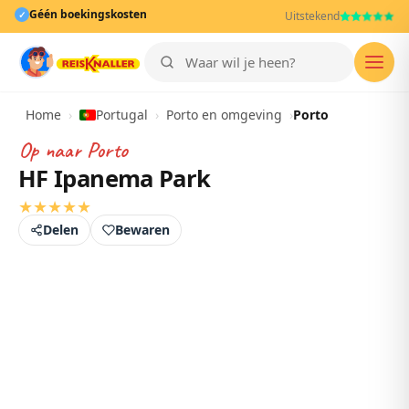
Géén boekingskosten
✓
Uitstekend
Men
Home
›
Portugal
›
Porto en omgeving
›
Porto
Op naar
Porto
HF Ipanema Park
★
★
★
★
★
Delen
Bewaren