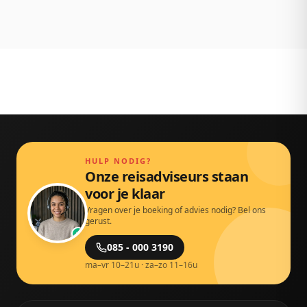
Persoonlijk bereikbaar via chat, mail en telefoon.
Gewoon door echte mensen.
HULP NODIG?
Onze reisadviseurs staan
voor je klaar
Vragen over je boeking of advies nodig? Bel ons
gerust.
085 - 000 3190
ma–vr 10–21u · za–zo 11–16u