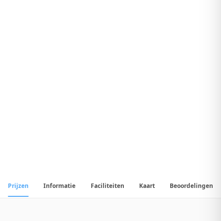
9
.
2
Fantastisch Hotel
1
/
14
📷
Alle
14
foto's
Prijzen
Informatie
Faciliteiten
Kaart
Beoordelingen