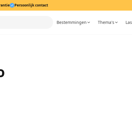
rantie
Persoonlijk contact
✓
Bestemmingen
Thema's
Las
o