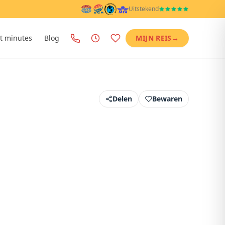
Uitstekend
t minutes
Blog
MIJN REIS
→
Delen
Bewaren