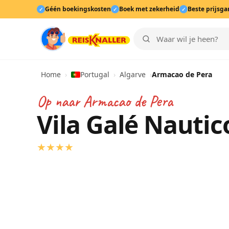
Géén boekingskosten
Boek met zekerheid
Beste prijsga
✓
✓
✓
Home
›
Portugal
›
Algarve
›
Armacao de Pera
Op naar
Armacao de Pera
Vila Galé Nautic
★
★
★
★