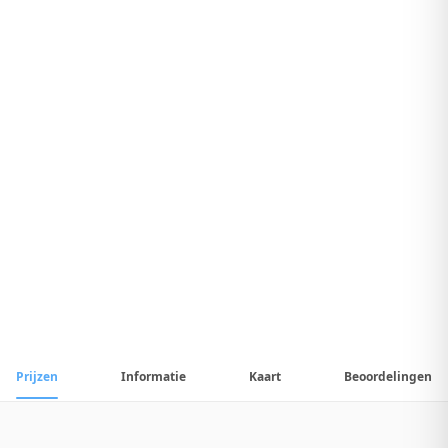
7
.
4
Uitstekend Hotel
1
/
15
📷
Alle
15
foto's
Prijzen
Informatie
Kaart
Beoordelingen