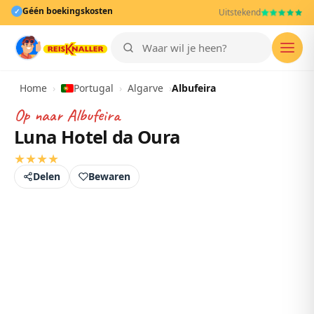
Géén boekingskosten
✓
Uitstekend
Men
Home
›
Portugal
›
Algarve
›
Albufeira
Op naar
Albufeira
Luna Hotel da Oura
★
★
★
★
Delen
Bewaren