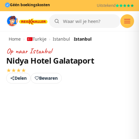
Géén boekingskosten
✓
Uitstekend
Men
Home
›
Turkije
›
Istanbul
›
Istanbul
Op naar
Istanbul
Nidya Hotel Galataport
★
★
★
★
Delen
Bewaren