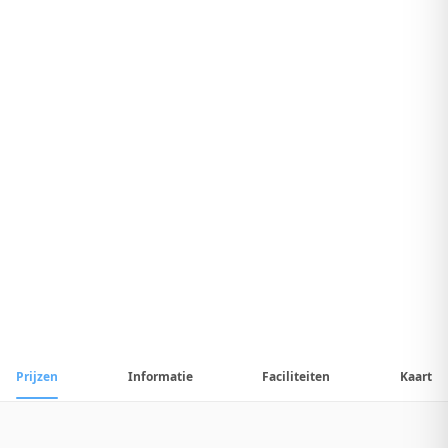
1
/
6
📷
Alle
6
foto's
Prijzen
Informatie
Faciliteiten
Kaart