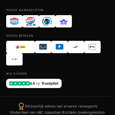
VEILIG AANGESLOTEN
VEILIG BETALEN
WIJ SCOREN
4.6
op
Trustpilot
Persoonlijk advies van ervaren reisexperts
Onderdeel van ABC Vakanties B.V.
Géén boekingskosten