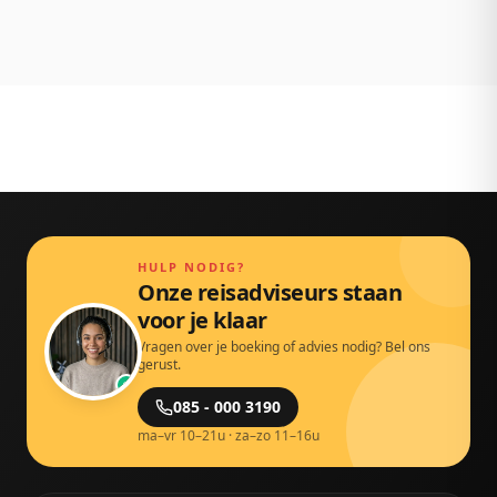
Persoonlijk bereikbaar via chat, mail en telefoon.
Gewoon door echte mensen.
HULP NODIG?
Onze reisadviseurs staan
voor je klaar
Vragen over je boeking of advies nodig? Bel ons
gerust.
085 - 000 3190
ma–vr 10–21u · za–zo 11–16u