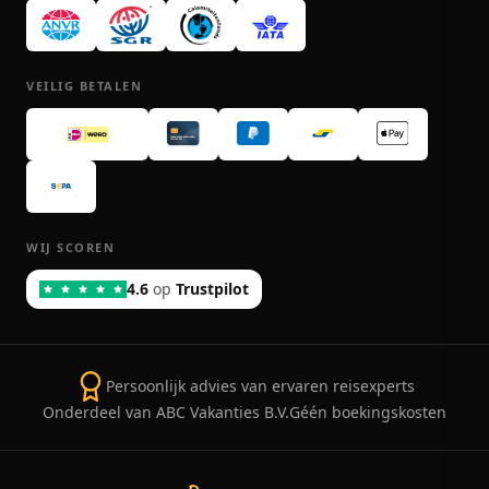
VEILIG BETALEN
WIJ SCOREN
4.6
op
Trustpilot
Persoonlijk advies van ervaren reisexperts
Onderdeel van ABC Vakanties B.V.
Géén boekingskosten