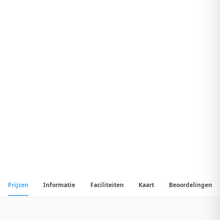
8
.
Uitstekend Hotel
1
/
18
📷
Alle
18
foto's
Prijzen
Informatie
Faciliteiten
Kaart
Beoordelingen