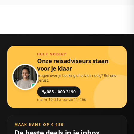
HULP NODIG?
Onze reisadviseurs staan
voor je klaar
Vragen over je boeking of advies nodig? Bel ons
gerust.
085 - 000 3190
ma–vr 10–21u · za–zo 11–16u
MAAK KANS OP € 450
De beste deals in je inbox