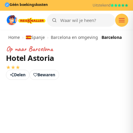
Géén boekingskosten
✓
Uitstekend
Men
Home
›
Spanje
›
Barcelona en omgeving
›
Barcelona
Op naar
Barcelona
Hotel Astoria
★
★
★
Delen
Bewaren