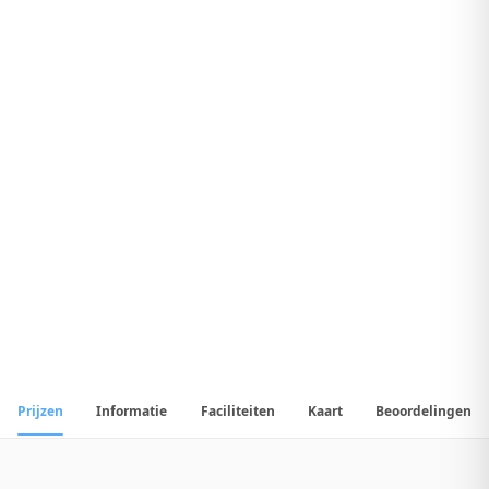
7
.
4
Uitstekend Hotel
1
/
44
📷
Alle
44
foto's
Prijzen
Informatie
Faciliteiten
Kaart
Beoordelingen