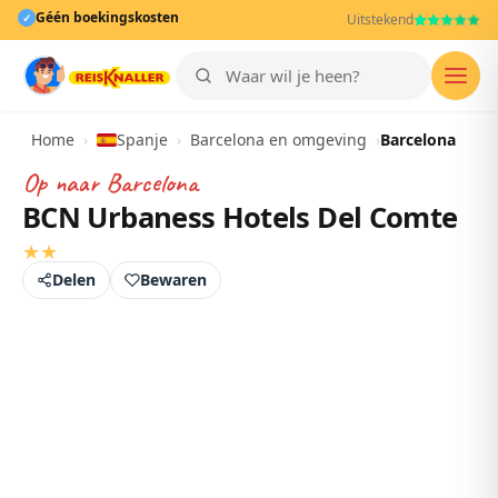
Géén boekingskosten
✓
Uitstekend
Men
Home
›
Spanje
›
Barcelona en omgeving
›
Barcelona
Op naar
Barcelona
BCN Urbaness Hotels Del Comte
★
★
Delen
Bewaren