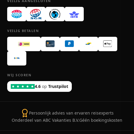
VEILIG AANGESLOTEN
VEILIG BETALEN
WIJ SCOREN
4.6
op
Trustpilot
Persoonlijk advies van ervaren reisexperts
Onderdeel van ABC Vakanties B.V.
Géén boekingskosten