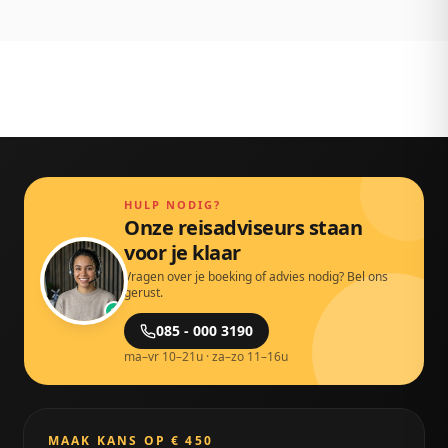
HULP NODIG?
Onze reisadviseurs staan
voor je klaar
Vragen over je boeking of advies nodig? Bel ons
gerust.
085 - 000 3190
ma–vr 10–21u · za–zo 11–16u
MAAK KANS OP € 450