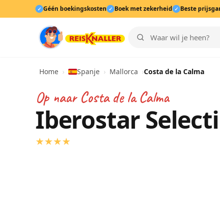
Géén boekingskosten
Boek met zekerheid
Beste prijsga
✓
✓
✓
Home
›
Spanje
›
Mallorca
›
Costa de la Calma
Op naar
Costa de la Calma
Iberostar Selecti
★
★
★
★