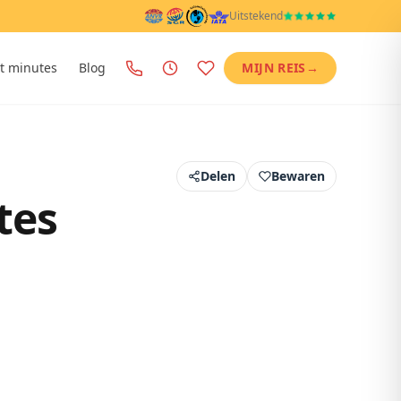
Uitstekend
t minutes
Blog
MIJN REIS
→
Delen
Bewaren
tes