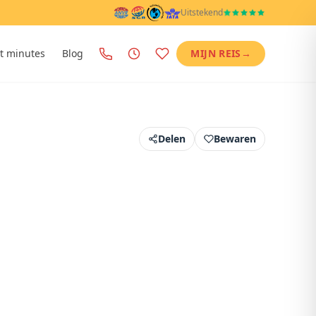
Uitstekend
t minutes
Blog
MIJN REIS
→
Delen
Bewaren