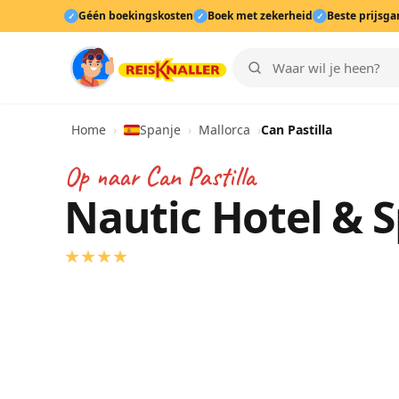
Géén boekingskosten
Boek met zekerheid
Beste prijsga
✓
✓
✓
Home
›
Spanje
›
Mallorca
›
Can Pastilla
Op naar
Can Pastilla
Nautic Hotel & 
★
★
★
★