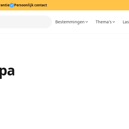
rantie
Persoonlijk contact
✓
Bestemmingen
Thema's
Las
Spa