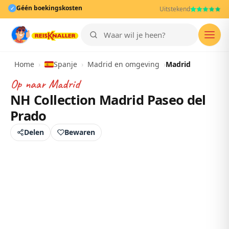
Géén boekingskosten
✓
Uitstekend
Men
Home
›
Spanje
›
Madrid en omgeving
›
Madrid
Op naar
Madrid
NH Collection Madrid Paseo del
Prado
Delen
Bewaren