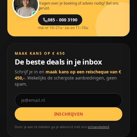
Vragen over je boeking of advies nodig? Bel ons
gerust.
085 - 000 3190
ma–vr 10–21u · za–zo 11–16u
MAAK KANS OP € 450
De beste deals in je inbox
Schrijf je in en
maak kans op een reischeque van €
450,-
. Wekelijks de scherpste aanbiedingen, geen
spam.
INSCHRIJVEN
Door je aan te melden ga je akkoord met ons
privacybeleid
.