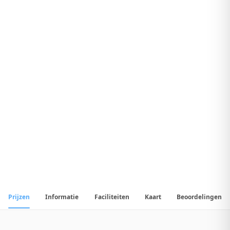
8
.
9
Geweldig Hotel
1
/
107
📷
Alle
107
foto's
Prijzen
Informatie
Faciliteiten
Kaart
Beoordelingen