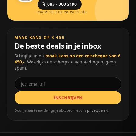
085 - 000 3190
ma–vr 10–21u · za–zo 11–16u
MAAK KANS OP € 450
De beste deals in je inbox
Schrijf je in en
maak kans op een reischeque van €
450,-
. Wekelijks de scherpste aanbiedingen, geen
spam.
INSCHRIJVEN
Door je aan te melden ga je akkoord met ons
privacybeleid
.