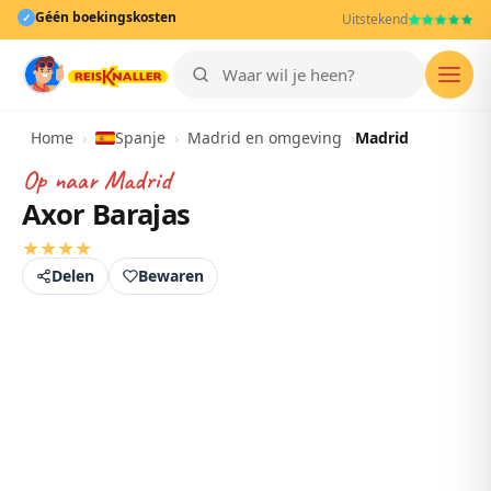
Géén boekingskosten
✓
Uitstekend
Men
Home
›
Spanje
›
Madrid en omgeving
›
Madrid
Op naar
Madrid
Axor Barajas
★
★
★
★
Delen
Bewaren