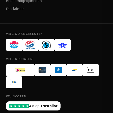
Betaalmogelijkheden
Disclaimer
VEILIG AANGESLOTEN
VEILIG BETALEN
WIJ SCOREN
4.6
op
Trustpilot