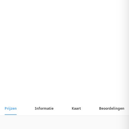
8
.
7
Geweldig Hotel
1
/
13
📷
Alle
13
foto's
Prijzen
Informatie
Kaart
Beoordelingen