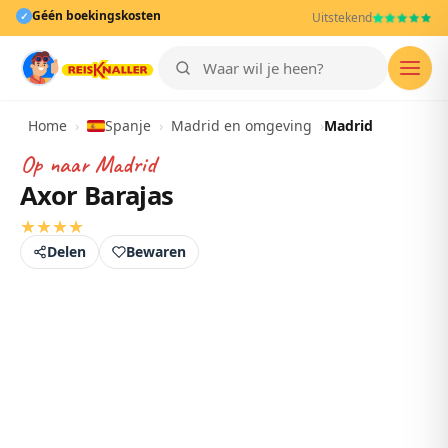
Géén boekingskosten
✓
Uitstekend
Men
Home
›
Spanje
›
Madrid en omgeving
›
Madrid
Op naar
Madrid
Axor Barajas
★
★
★
★
Delen
Bewaren