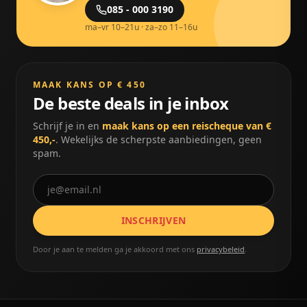
085 - 000 3190
ma–vr 10–21u · za–zo 11–16u
MAAK KANS OP € 450
De beste deals in je inbox
Schrijf je in en
maak kans op een reischeque van €
450,-
. Wekelijks de scherpste aanbiedingen, geen
spam.
INSCHRIJVEN
Door je aan te melden ga je akkoord met ons
privacybeleid
.