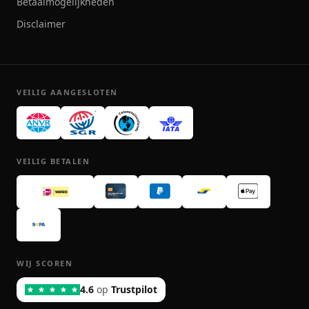
Betaalmogelijkheden
Disclaimer
VEILIG AANGESLOTEN
VEILIG BETALEN
WIJ SCOREN
4.6
op
Trustpilot