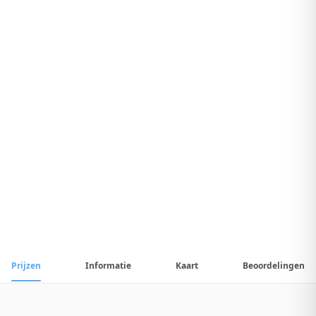
8
.
7
Geweldig Hotel
1
/
13
📷
Alle
13
foto's
Prijzen
Informatie
Kaart
Beoordelingen