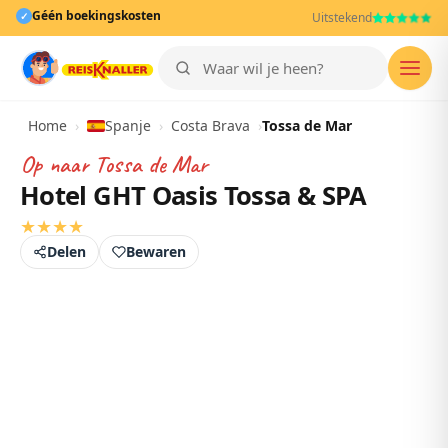
Géén boekingskosten
✓
Uitstekend
Men
Home
›
Spanje
›
Costa Brava
›
Tossa de Mar
Op naar
Tossa de Mar
Hotel GHT Oasis Tossa & SPA
★
★
★
★
Delen
Bewaren