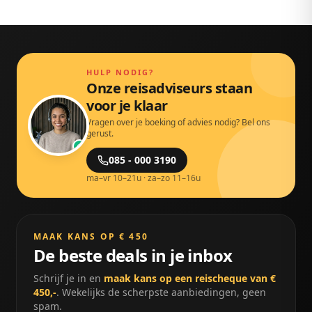
HULP NODIG?
Onze reisadviseurs staan
voor je klaar
Vragen over je boeking of advies nodig? Bel ons
gerust.
085 - 000 3190
ma–vr 10–21u · za–zo 11–16u
MAAK KANS OP € 450
De beste deals in je inbox
Schrijf je in en
maak kans op een reischeque van €
450,-
. Wekelijks de scherpste aanbiedingen, geen
spam.