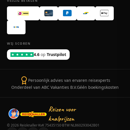
VEILIG BETALEN
WIJ SCOREN
4.6
op
Trustpilot
Persoonlijk advies van ervaren reisexperts
Onderdeel van ABC Vakanties B.V.
Géén boekingskosten
Reizen voor
knalprijzen
©
2026
Reisknaller
·
KvK 75435150
·
BTW NL860293042B01