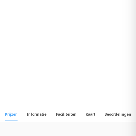
8
.
2
Geweldig Hotel
1
/
20
📷
Alle
20
foto's
Prijzen
Informatie
Faciliteiten
Kaart
Beoordelingen